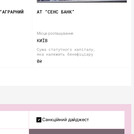
“АГРАРНИЙ
АТ “СЕНС БАНК”
Місце розташування
КИЇВ
Сума статутного капіталу,
яка належить бенефіціару
0₴
Санкційний дайджест