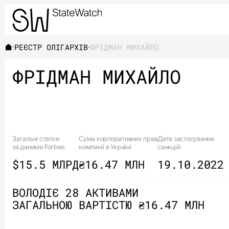
РЕЄСТР ОЛІГАРХІВ
ФРІДМАН МИХАЙЛО
ФРІДМАН МИХАЙЛО
Загальні статки
Сума корпоративних прав
Дата застосування
за даними Forbes:
компанії в Україні
санкцій
$15.5 МЛРД
₴16.47 МЛН
19.10.2022
ВОЛОДІЄ 28 АКТИВАМИ
ЗАГАЛЬНОЮ ВАРТІСТЮ ₴16.47 МЛН