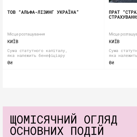
ТОВ “АЛЬФА-ЛІЗИНГ УКРАЇНА”
ПРАТ “СТРА
СТРАХУВАНН
Місце розташування
Місце розташу
КИЇВ
КИЇВ
Сума статутного капіталу,
Сума статут
яка належить бенефіціару
яка належит
0₴
0₴
ЩОМІСЯЧНИЙ ОГЛЯД
ОСНОВНИХ ПОДІЙ