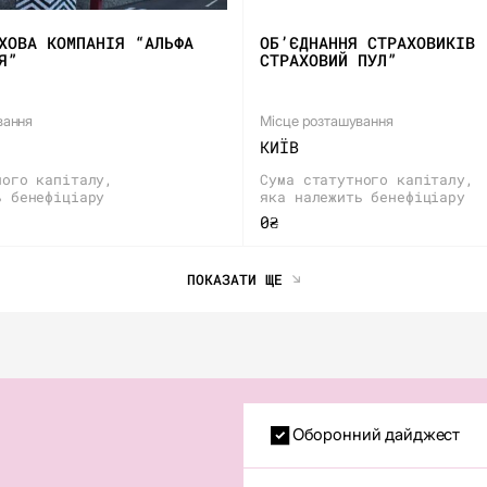
ХОВА КОМПАНІЯ “АЛЬФА
ОБ’ЄДНАННЯ СТРАХОВИКІВ 
Я”
СТРАХОВИЙ ПУЛ”
вання
Місце розташування
КИЇВ
ного капіталу,
Сума статутного капіталу,
ь бенефіціару
яка належить бенефіціару
0₴
ПОКАЗАТИ ЩЕ
Оборонний дайджест