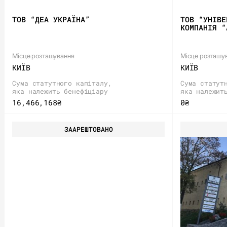
ТОВ “ДЕА УКРАЇНА”
ТОВ “УНІВЕ
КОМПАНІЯ “
Місце розташування
Місце розташу
КИЇВ
КИЇВ
Сума статутного капіталу,
Сума статут
яка належить бенефіціару
яка належит
16,466,168₴
0₴
ЗААРЕШТОВАНО