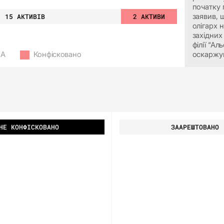
початку 
15 АКТИВІВ
2 АКТИВИ
заявив,
олігарх 
західних
філії “А
МА
Конфісковано
оскаржув
НЕ КОНФІСКОВАНО
ЗААРЕШТОВАНО