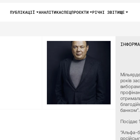
ПУБЛІКАЦІЇ
АНАЛІТИКА
СПЕЦПРОЄКТИ
РІЧНІ ЗВІТИ
ЩЕ
ІНФОРМА
Мільярде
років за
виборами
профінан
отримали
благодій
банком”.
Посідає 
“Альфа-б
російську