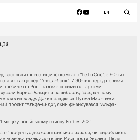
EN
ЦІЯ
р, засновник інвестиційної компанії “LetterOne”, з 90-тих
сновник і акціонер “Альфа-банк”. У 90-тих перед новими
 президента Росії разом з іншими олігархами
сували Бориса Єльцина на виборах, завдяки чому
 вплив на владу. Дочка Владіміра Путіна Марія вела
ний проєкт “Альфа-Ендо”, який фінансувався “Альфа-
11 місце у російському списку Forbes 2021.
анк” кредитує державні військові заводи, які виробляють
 військову техніку для війни Росії проти України. Після