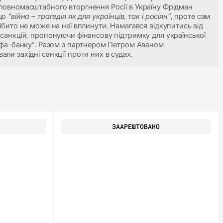
повномасштабного вторгнення Росії в Україну Фрідман
 що
“війна – трагедія як для українців, так і росіян”
, проте сам
нібито не може на неї вплинути. Намагався відкупитись від
 санкцій, пропонуючи фінансову підтримку для української
льфа-банку”. Разом з партнером Петром Авеном
али західні санкції проти них в судах.
ЗААРЕШТОВАНО