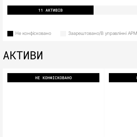
11 АКТИВІВ
Не конфісковано
Заарештовано/В управлінні АР
АКТИВИ
НЕ КОНФІСКОВАНО