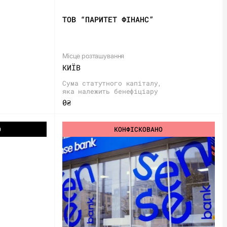
ТОВ “ПАРИТЕТ ФІНАНС”
Місце розташування
КИЇВ
Сума статутного капіталу,
яка належить бенефіціару
0₴
О
КОНФІСКОВАНО