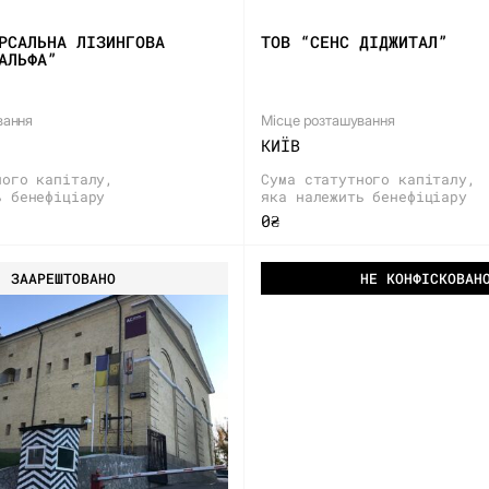
РСАЛЬНА ЛІЗИНГОВА
ТОВ “СЕНС ДІДЖИТАЛ”
АЛЬФА”
вання
Місце розташування
КИЇВ
ного капіталу,
Сума статутного капіталу,
ь бенефіціару
яка належить бенефіціару
0₴
ЗААРЕШТОВАНО
НЕ КОНФІСКОВАН