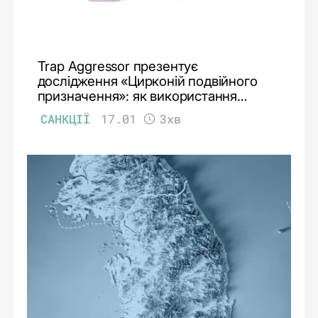
Trap Aggressor презентує
дослідження «Цирконій подвійного
призначення»: як використання
рідкісноземельного металу впливає
САНКЦІЇ
17.01
3хв
на можливості ВПК та економіки Росії