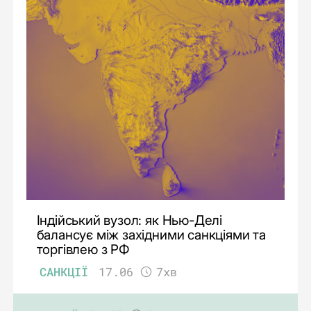
Індійський вузол: як Нью-Делі
балансує між західними санкціями та
торгівлею з РФ
САНКЦІЇ
17.06
7хв