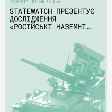
САНКЦІЇ
01.05
5хв
STATEWATCH ПРЕЗЕНТУЄ
ДОСЛІДЖЕННЯ
«РОСІЙСЬКІ НАЗЕМНІ
РОБОТИЗОВАНІ
КОМПЛЕКСИ (НРК) У
ВІЙНІ ПРОТИ УКРАЇНИ»