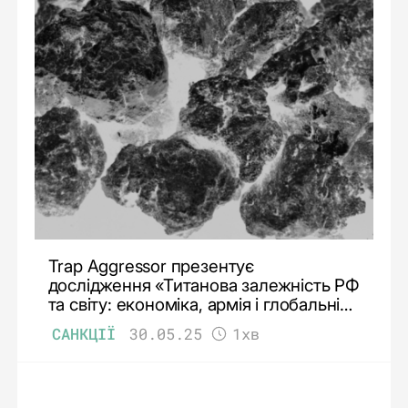
Trap Aggressor презентує
дослідження «Титанова залежність РФ
та світу: економіка, армія і глобальні
ризики»
САНКЦІЇ
30.05.25
1хв