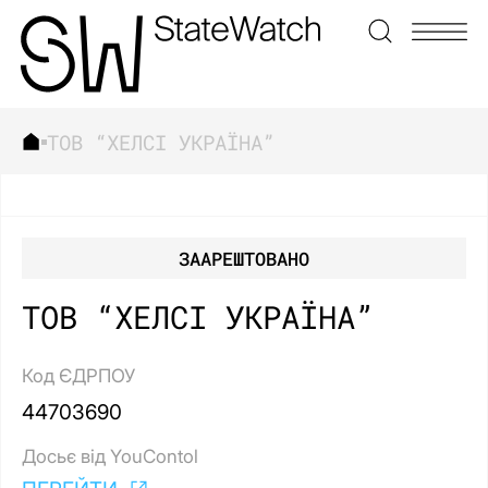
ТОВ “ХЕЛСІ УКРАЇНА”
ЗНАЙТИ
ЗААРЕШТОВАНО
ТОВ “ХЕЛСІ УКРАЇНА”
Код ЄДРПОУ
44703690
Досьє від YouContol