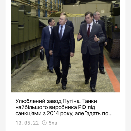
Улюблений завод Путіна. Танки
найбільшого виробника РФ під
санкціями з 2014 року, але їздять по
Україні. Як так вийшлo
10.05.22
5хв