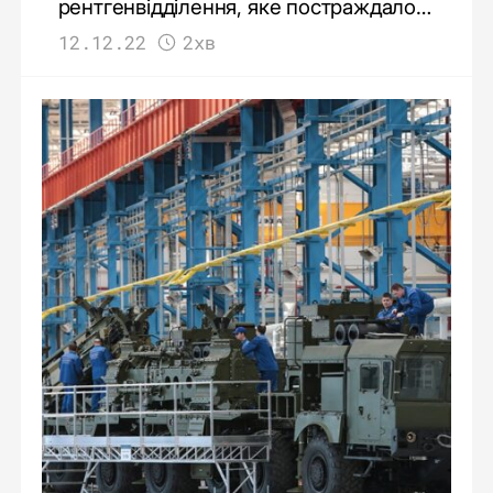
рентгенвідділення, яке постраждало в
результаті російських обстрілів
12.12.22
2хв