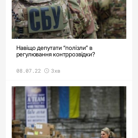
Навіщо депутати “полізли” в
регулювання контррозвідки?
08.07.22
3хв