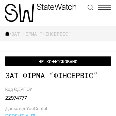
ЗАТ ФІРМА “ФІНСЕРВІС”
ЗНАЙТИ
НЕ КОНФІСКОВАНО
ЗАТ ФІРМА “ФІНСЕРВІС”
Код ЄДРПОУ
22974777
Досьє від YouContol