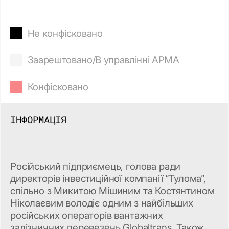
Не конфісковано
Заарештовано/В управлінні АРМА
Конфісковано
ІНФОРМАЦІЯ
Російський підприємець, голова ради
директорів інвестиційної компанії “Тулома”,
спільно з Микитою Мішиним та Костянтином
Ніколаєвим володіє одним з найбільших
російських операторів вантажних
залізничних перевезень Globaltrans. Також