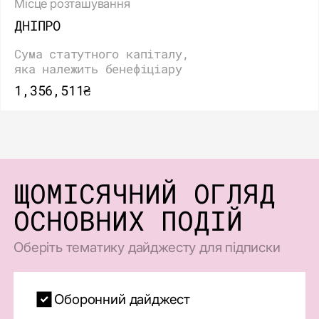
Місце розташування
ДНІПРО
Сума статутного капіталу,
яка належить бенефіціару
1,356,511₴
ЩОМІСЯЧНИЙ ОГЛЯД
ОСНОВНИХ ПОДІЙ
Оберіть тематику дайджесту для підписки
Оборонний дайджест