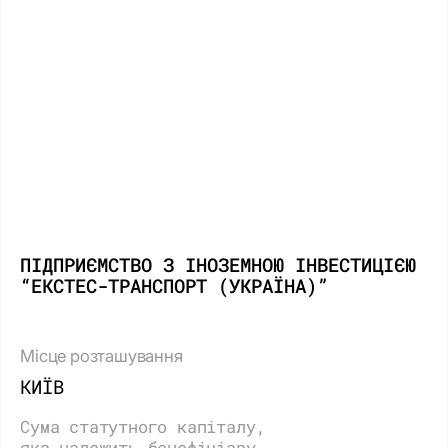
ПІДПРИЄМСТВО З ІНОЗЕМНОЮ ІНВЕСТИЦІЄЮ
“ЕКСТЕС-ТРАНСПОРТ (УКРАЇНА)”
Місце розташування
КИЇВ
Сума статутного капіталу,
яка належить бенефіціару