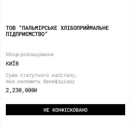
ТОВ “ПАЛЬМІРСЬКЕ ХЛІБОПРИЙМАЛЬНЕ
ПІДПРИЄМСТВО”
Місце розташування
КИЇВ
Сума статутного капіталу,
яка належить бенефіціару
2,230,000₴
НЕ КОНФІСКОВАНО