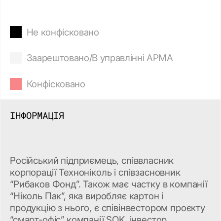
Не конфісковано
Заарештовано/В управлінні АРМА
Конфісковано
ІНФОРМАЦІЯ
Російський підприємець, співвласник
корпорації Техноніколь і співзасновник
“Рибаков Фонд”. Також має частку в компанії
“Ніколь Пак”, яка виробляє картон і
продукцію з нього, є співінвестором проєкту
“смарт-офіс” компанії SOK, інвестор