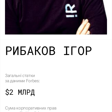
РИБАКОВ ІГОР
Загальні статки
за даними Forbes:
$2 МЛРД
Сума корпоративних прав