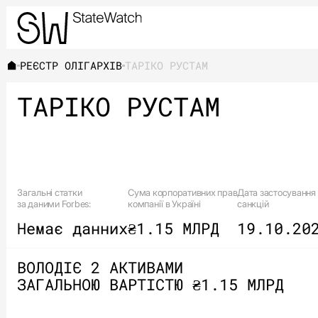
РЕЄСТР ОЛІГАРХІВ
ТАРІКО РУСТАМ
ТАРІКО РУСТАМ
Загальні статки
Сума корпоративних прав
Дата застосування
за даними Forbes:
компанії в Україні
санкцій
Немає данних
₴1.15 МЛРД
19.10.20
ВОЛОДІЄ 2 АКТИВАМИ
ЗАГАЛЬНОЮ ВАРТІСТЮ ₴1.15 МЛРД