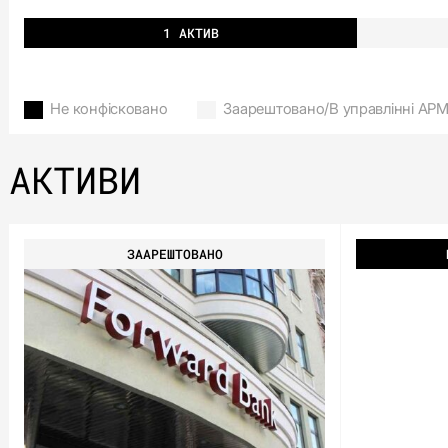
1 АКТИВ
Не конфісковано
Заарештовано/В управлінні АР
АКТИВИ
ЗААРЕШТОВАНО