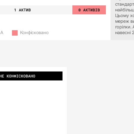
стандарт
1 АКТИВ
0 АКТИВІВ
найбільш
Цьому хо
мереж ви
горілки.
МА
Конфісковано
навесні 
НЕ КОНФІСКОВАНО