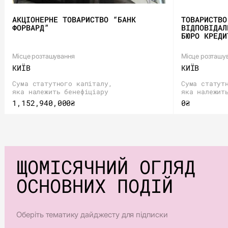
АКЦІОНЕРНЕ ТОВАРИСТВО “БАНК
ТОВАРИСТВО
ФОРВАРД”
ВІДПОВІДАЛ
БЮРО КРЕДИ
Місце розташування
Місце розташу
КИЇВ
КИЇВ
Сума статутного капіталу,
Сума статут
яка належить бенефіціару
яка належит
1,152,940,000₴
0₴
ЩОМІСЯЧНИЙ ОГЛЯД
ОСНОВНИХ ПОДІЙ
Оберіть тематику дайджесту для підписки