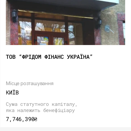
ТОВ “ФРІДОМ ФІНАНС УКРАЇНА”
Місце розташування
КИЇВ
Сума статутного капіталу,
яка належить бенефіціару
7,746,390₴