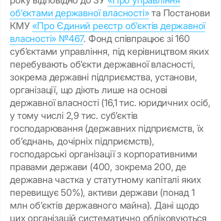
об’єктами державної власності»
та Постанови
КМУ
«Про Єдиний реєстр об’єктів державної
власності» №467
. Фонд співпрацює зі 160
суб’єктами управління, під керівництвом яких
перебувають об’єкти державної власності,
зокрема державні підприємства, установи,
організації, що діють лише на основі
державної власності (16,1 тис. юридичних осіб,
у тому числі 2,9 тис. суб’єктів
господарювання (державних підприємств, їх
об’єднань, дочірніх підприємств),
господарські організації з корпоративними
правами держави (400, зокрема 200, де
державна частка у статутному капіталі яких
перевищує 50%), активи держави (понад 1
млн об’єктів державного майна). Дані щодо
цих організацій систематично обліковуються