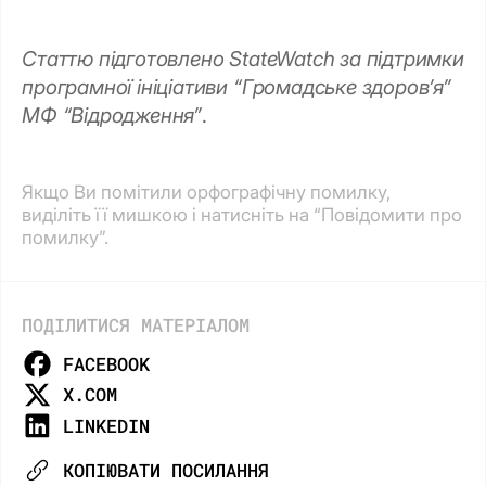
Статтю підготовлено StateWatch за підтримки
програмної ініціативи “Громадське здоров’я”
МФ “Відродження”
.
Якщо Ви помітили орфографічну помилку,
виділіть її мишкою і натисніть на “Повідомити про
помилку”.
ПОДІЛИТИСЯ МАТЕРІАЛОМ
FACEBOOK
X.COM
LINKEDIN
КОПІЮВАТИ ПОСИЛАННЯ