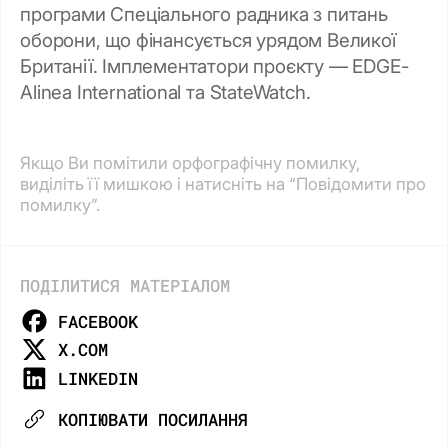
програми Спеціального радника з питань
оборони, що фінансується урядом Великої
Британії. Імплементатори проєкту — EDGE-
Alinea International та StateWatch.
Якщо Ви помітили орфографічну помилку,
виділіть її мишкою і натисніть на “Повідомити про
помилку”.
ПОДІЛИТИСЯ МАТЕРІАЛОМ
FACEBOOK
X.COM
LINKEDIN
КОПІЮВАТИ ПОСИЛАННЯ