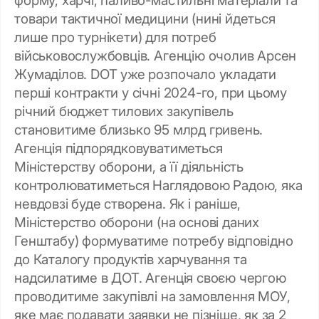
форму, харчі, паливо-мастильні матеріали та
товари тактичної медицини (нині йдеться
лише про турнікети) для потреб
військовослужбовців. Агенцію очолив Арсен
Жумаділов. DOT уже розпочало укладати
перші контракти у січні 2024-го, при цьому
річний бюджет тилових закупівель
становитиме близько 95 млрд гривень.
Агенція підпорядковуватиметься
Міністерству оборони, а її діяльність
контролюватиметься Наглядовою Радою, яка
невдовзі буде створена. Як і раніше,
Міністерство оборони (на основі даних
Генштабу) формуватиме потребу відповідно
до Каталогу продуктів харчування та
надсилатиме в ДОТ. Агенція своєю чергою
проводитиме закупівлі на замовлення МОУ,
яке має подавати заявки не пізніше, як за 2