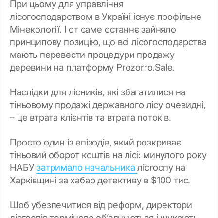
При цьому для управління
лісогосподарством в Україні існує профільне
Мінекології. І от саме останнє зайняло
принципову позицію, що всі лісогосподарства
мають перевести процедури продажу
деревини на платформу Prozorro.Sale.
Наслідки для лісників, які збагатилися на
тіньовому продажі державного лісу очевидні,
– це втрата клієнтів та втрата потоків.
Просто один із епізодів, який розкриває
тіньовий оборот коштів на лісі: минулого року
НАБУ
затримало начальника
лісгоспу на
Харківщині за хабар детективу в $100 тис.
Щоб убезпечитися від реформ, директори
лісгоспів терміново об’єднуються і шукають