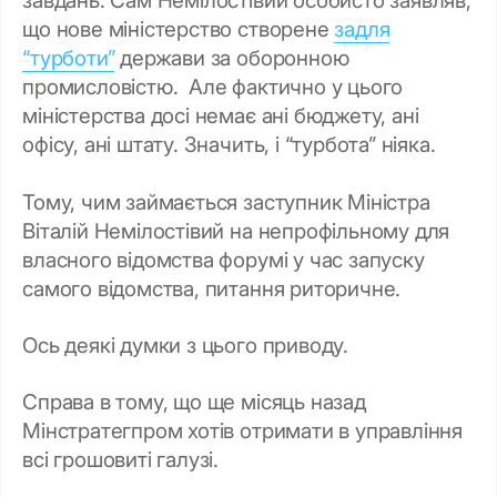
завдань. Сам Немілостівий особисто заявляв,
що нове міністерство створене
задля
“турботи”
держави за оборонною
промисловістю. Але фактично у цього
міністерства досі немає ані бюджету, ані
офісу, ані штату. Значить, і “турбота” ніяка.
Тому, чим займається заступник Міністра
Віталій Немілостівий на непрофільному для
власного відомства форумі у час запуску
самого відомства, питання риторичне.
Ось деякі думки з цього приводу.
Справа в тому, що ще місяць назад
Мінстратегпром хотів отримати в управління
всі грошовиті галузі.