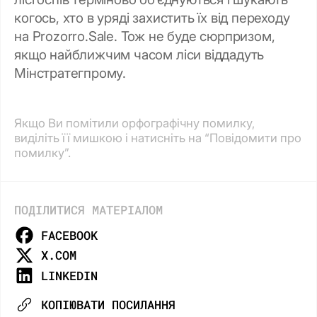
когось, хто в уряді захистить їх від переходу
на Prozorro.Sale. Тож не буде сюрпризом,
якщо найближчим часом ліси віддадуть
Мінстратегпрому.
Якщо Ви помітили орфографічну помилку,
виділіть її мишкою і натисніть на “Повідомити про
помилку”.
ПОДІЛИТИСЯ МАТЕРІАЛОМ
FACEBOOK
X.COM
LINKEDIN
КОПІЮВАТИ ПОСИЛАННЯ