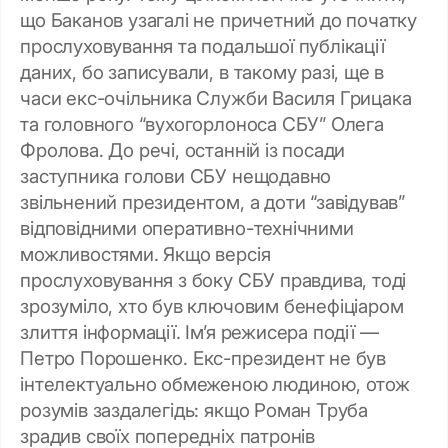
що Баканов узагалі не причетний до початку
прослуховування та подальшої публікації
даних, бо записували, в такому разі, ще в
часи екс-очільника Служби Василя Грицака
та головного “вухогорлоноса СБУ” Олега
Фролова. До речі, останній із посади
заступника голови СБУ нещодавно
звільнений президентом, а доти “завідував”
відповідними оперативно-технічними
можливостями. Якщо версія
прослуховування з боку СБУ правдива, тоді
зрозуміло, хто був ключовим бенефіціаром
злиття інформації. Ім’я режисера події —
Петро Порошенко. Екс-президент не був
інтелектуально обмеженою людиною, отож
розумів заздалегідь: якщо Роман Труба
зрадив своїх попередніх патронів