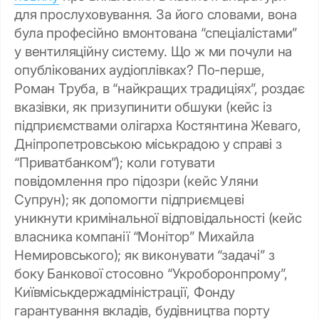
для прослуховування. За його словами, вона
була професійно вмонтована “спеціалістами”
у вентиляційну систему. Що ж ми почули на
опублікованих аудіоплівках? По-перше,
Роман Труба, в “найкращих традиціях”, роздає
вказівки, як призупинити обшуки (кейс із
підприємствами олігарха Костянтина Жеваго,
Дніпропетровською міськрадою у справі з
“Приватбанком”); коли готувати
повідомлення про підозри (кейс Уляни
Супрун); як допомогти підприємцеві
уникнути кримінальної відповідальності (кейс
власника компанії “Монітор” Михайла
Немировського); як виконувати “задачі” з
боку Банкової стосовно “Укроборонпрому”,
Київміськдержадміністрації, Фонду
гарантування вкладів, будівництва порту