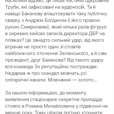
наскільки відомо, це лише частина одкровень
Труби, які зафіксовані на аудіоносій. Та й
навіщо Баканову влаштовувати таку публічну
сварку з Андрієм Богданом (і його правою
рукою Смирновим), який кілька разів фігурує
в окремих кейсах записів директора ДБР на
плівках? Це занадто сильний удар, від якого
втрачає не просто один зі стовпів
найближчого оточення Зеленського, а й сам
президент, друг Баканова? Від такого удару
вся команда Зе репутаційно постраждає.
Недарма ж про скандал мовчать усі
олігархічні канали. Мовчання — золото…
За нашою інформацією, до моменту
виявлення стаціонарне секретне приладдя
стояло в Романа Михайловича у підвіконні не
менше року. Тому цілком логічно уточнити,