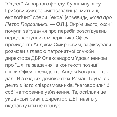
“Одеса”, Аграрного фонду, бурштину, лісу,
Грибовикського сміттєзвалища, митниці,
екологічної сфери, “екса” [
вочевидь, мова про
Петра Порошенка.
—
О.Л.
]. Окрім цього, охочі
почули звітування про перебіг розслідувань
перед заступником керівника Офісу
президента Андрієм Смирновим, зафіксували
розмови з главою патронатної служби
директора ДБР Олександром Удовиченком
про “цілі та завдання” в контексті позиції
глави Офісу президента Андрія Богдана, і так
далі. В західних демократіях Роман Труба, як і
дехто з його співрозмовників, “наговорили” б
собі на тюремне ув’язнення. Та, оскільки це
українські реалії, директор ДБР навіть у
відставку йти не планує.