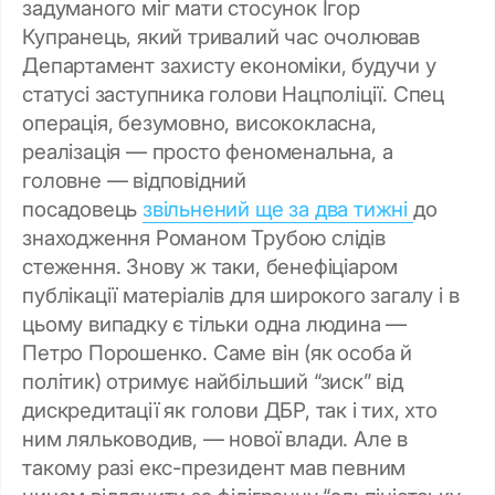
задуманого міг мати стосунок Ігор
Купранець, який тривалий час очолював
Департамент захисту економіки, будучи у
статусі заступника голови Нацполіції. Спец
операція, безумовно, висококласна,
реалізація — просто феноменальна, а
головне — відповідний
посадовець
звільнений ще за два тижні
до
знаходження Романом Трубою слідів
стеження. Знову ж таки, бенефіціаром
публікації матеріалів для широкого загалу і в
цьому випадку є тільки одна людина —
Петро Порошенко. Саме він (як особа й
політик) отримує найбільший “зиск” від
дискредитації як голови ДБР, так і тих, хто
ним ляльководив, — нової влади. Але в
такому разі екс-президент мав певним