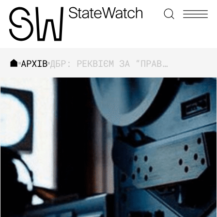
АРХІВ
ДБР: РЕКВІЄМ ЗА “ПРАВООХОРОННОЮ” МРІЄЮ
ЗНАЙТИ