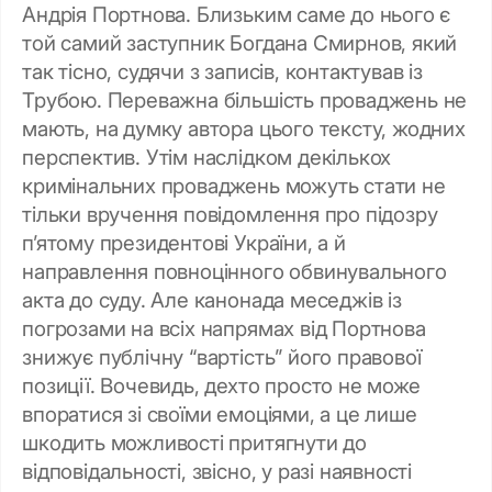
Андрія Портнова. Близьким саме до нього є
той самий заступник Богдана Смирнов, який
так тісно, судячи з записів, контактував із
Трубою. Переважна більшість проваджень не
мають, на думку автора цього тексту, жодних
перспектив. Утім наслідком декількох
кримінальних проваджень можуть стати не
тільки вручення повідомлення про підозру
п’ятому президентові України, а й
направлення повноцінного обвинувального
акта до суду. Але канонада меседжів із
погрозами на всіх напрямах від Портнова
знижує публічну “вартість” його правової
позиції. Вочевидь, дехто просто не може
впоратися зі своїми емоціями, а це лише
шкодить можливості притягнути до
відповідальності, звісно, у разі наявності