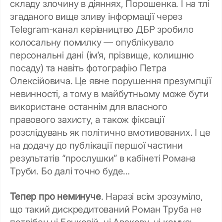
складу злочину в діяннях, Порошенка. І на тлі
згаданого вище зливу інформації через
Telegram-канал керівництво ДБР зробило
колосальну помилку — опублікувало
персональні дані (ім’я, прізвище, колишню
посаду) та навіть фотографію Петра
Олексійовича. Це явне порушення презумпції
невинності, а тому в майбутньому може бути
використане останнім для власного
правового захисту, а також фіксації
розслідувань як політично вмотивованих. І це
на додачу до публікації першої частини
результатів “прослушки” в кабінеті Романа
Труби. Бо далі точно буде…
Тепер про неминуче
. Наразі всім зрозуміло,
що такий дискредитований Роман Труба не
потрібен ні Банковій, ні Авакову, ні комусь