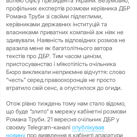
волею Офісу президента України. Безумовно,
профільних експертів розмови керівника ДБР
Романа Труби зі своїми підлеглими,
керівниками державних інституцій та
власниками приватних компаній аж ніяк не
здивували. Наявність відповідних розмов не
вразила мене як багатолітнього автора
текстів про ДБР. Тим часом цинізм,
пристосуванство і м’якотілість очільника
Бюро викликали неприємне відчуття: слово
“честь” серед правоохоронців не просто
втратило свій сенс, а опустилося до огиди.
Отож рівно тиждень тому нам стало відомо,
що буде “злито” в мережу кабінетні розмови
Романа Труби. 21 вересня очільник ДБР у
своєму Telegram-каналі
опублікував
новину
про виявлення в кабінеті апаратури