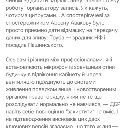
чином віддячити за філігранну “альпіністську
роботу” організатору записів. Як кажуть,
чотирма цитрусами… А спостерігачеві за
спостережником Арсену Авакову було
просто приємно дати відмашку на передачу
даних для зливу: Труба — зрадник НФ і
посадив Пашинського.
Ось вам і різниця між професіоналами, які
встановлюють мікрофон із зовнішньої стіни
будинку в підвіконня кабінету й через
вентиляцію під’єднують до системи
живлення поверхом вище, і новоствореним
органом правопорядку, який не те що
розслідувати нормально не навчився, — ДБР
навіть себе повноцінно “захистити” не вміє. І
на підтвердження висновків цих двох
ключових версій згадаємо, що того ж дня —