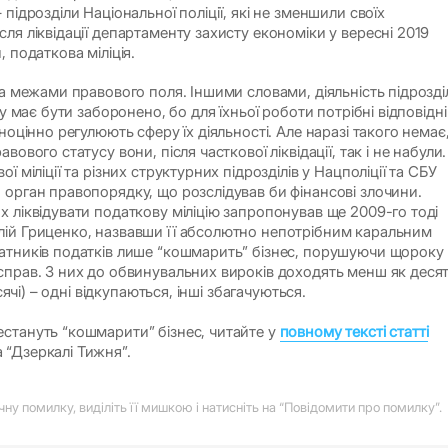
 підрозділи Національної поліції, які не зменшили своїх
ля ліквідації департаменту захисту економіки у вересні 2019
, податкова міліція.
за межами правового поля. Іншими словами, діяльність підрозді
ту має бути заборонено, бо для їхньої роботи потрібні відповідні
вноцінно регулюють сферу їх діяльності. Але наразі такого немає
вового статусу вони, після часткової ліквідації, так і не набули.
ї міліції та різних структурних підрозділів у Нацполіції та СБУ
 орган правопорядку, що розслідував би фінансові злочини.
х ліквідувати податкову міліцію запропонував ще 2009-го тоді
лій Гриценко, назвавши її абсолютно непотрібним каральним
атників податків лише “кошмарить” бізнес, порушуючи щороку
справ. З них до обвинувальних вироків доходять менш як деся
исячі) – одні відкупаються, інші збагачуються.
стануть “кошмарити” бізнес, читайте у
повному тексті статті
 “Дзеркалі Тижня”.
у помилку, виділіть її мишкою і натисніть на “Повідомити про помилку”.