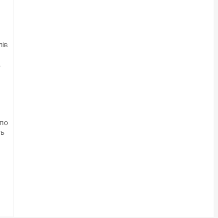
лів
,
 по
ть