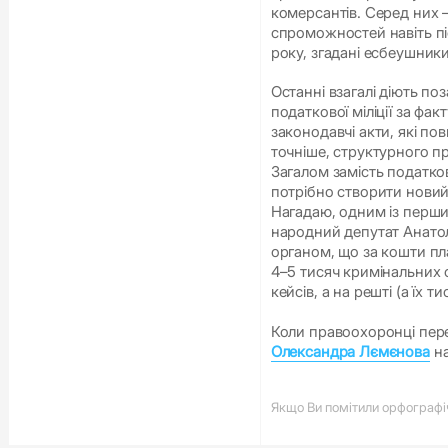
комерсантів. Серед них –
спроможностей навіть піс
року, згадані есбеушники
Останні взагалі діють по
податкової міліції за фак
законодавчі акти, які по
точніше, структурного пра
Загалом замість податково
потрібно створити новий
Нагадаю, одним із перши
народний депутат Анато
органом, що за кошти пл
4–5 тисяч кримінальних 
кейсів, а на решті (а їх т
Коли правоохоронці пере
Олександра Лємєнова
на
Якщо Ви помітили орфографічн