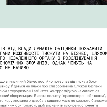
ІВ ВІД ВЛАДИ ЛУНАЮТЬ ОБІЦЯНКИ ПОЗБАВИТИ
ГАНИ МОЖЛИВОСТІ ТИСНУТИ НА БІЗНЕС, ШЛЯХО
ГО НЕЗАЛЕЖНОГО ОРГАНУ З РОЗСЛІДУВАННЯ
ОНОМІЧНИХ ЗЛОЧИНІВ. ОДНАК ЧОМУСЬ НА
О НЕ БАЧИМО.
о вітчизняний бізнес постійно потерпає від тиску з боку
штибу. Йдеться не тільки про співробітників Служби безпеки
ротьби з тероризмом і зайняття контррозвідкою намагаються
денний підприємцям. Висота польоту “правоохоронної пташки”,
ого корумпованого дзьоба в кишеню мало не кожного бізнесме
 видатним орнітологом, щоб визначити ключових опонентів