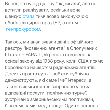
Венедіктову під цю гру “підписали”, але не
встигли реалізувати, оскільки вона
швидко
стала
тимчасово виконуючою
обов’язки директора ДБР, а потім –
генпрокурором
.
Так ось, ми аналізували дані з офіційного
реєстру “іноземних агентів” в Сполучених
Штатах – FARA. Цей реєстр створено на
основі закону від 1938 року, коли США прямо
боролися з нашестям радянських агентів.
Досить проста суть – лобісти публічно
демонструють, які саме і чиї інтереси, а
також скільки коштів запропоновано за
відповідні послуги “політичних турне”,
зустрічей з американськими політиками,
бізнесменами, медіа тощо. Один з останніх