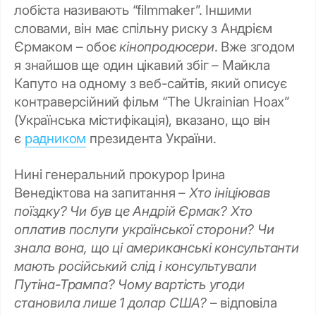
лобіста називають “filmmaker”. Іншими
словами, він має спільну риску з Андрієм
Єрмаком – обоє
кінопродюсери
. Вже згодом
я знайшов ще один цікавий збіг – Майкла
Капуто на одному з веб-сайтів, який описує
контраверсійний фільм “The Ukrainian Hoax”
(Українська містифікація), вказано, що він
є
радником
президента України.
Нині генеральний прокурор Ірина
Венедіктова на запитання –
Хто ініціював
поїздку? Чи був це Андрій Єрмак? Хто
оплатив послуги української сторони? Чи
знала вона, що ці американські консультанти
мають російський слід і консультували
Путіна-Трампа? Чому вартість угоди
становила лише 1 долар США?
– відповіла