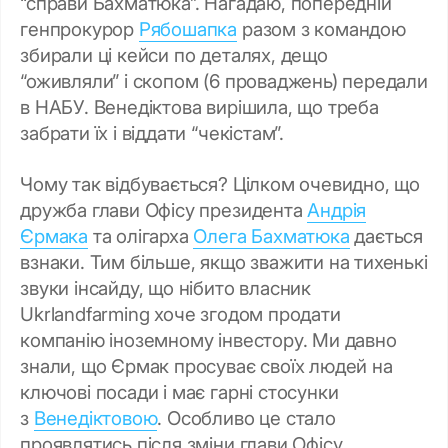
“справи Бахматюка”. Нагадаю, попередній
генпрокурор
Рябошапка
разом з командою
збирали ці кейси по деталях, дещо
“оживляли” і скопом (6 проваджень) передали
в НАБУ. Венедіктова вирішила, що треба
забрати їх і віддати “чекістам”.
Чому так відбувається? Цілком очевидно, що
дружба глави Офісу президента
Андрія
Єрмака
та олігарха
Олега Бахматюка
дається
взнаки. Тим більше, якщо зважити на тихенькі
звуки інсайду, що нібито власник
Ukrlandfarming хоче згодом продати
компанію іноземному інвестору. Ми давно
знали, що Єрмак просуває своїх людей на
ключові посади і має гарні стосунки
з
Венедіктовою
. Особливо це стало
проявлятись після зміни глави Офісу