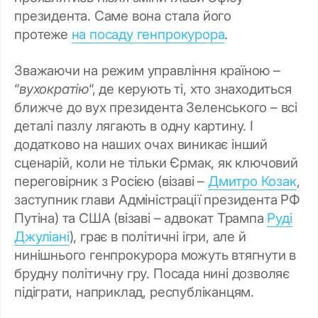
президента. Саме вона стала його
протеже
на посаду генпрокурора
.
Зважаючи на режим управління країною –
“
вухократію
“, де керують ті, хто знаходиться
ближче до вух президента Зеленського – всі
деталі пазлу лягають в одну картину. І
додатково на наших очах виникає інший
сценарій, коли не тільки Єрмак, як ключовий
переговірник з Росією (візаві –
Дмитро Козак
,
заступник глави Адміністрації президента РФ
Путіна) та США (візаві – адвокат Трампа
Руді
Джуліані
), грає в політичні ігри, але й
нинішнього генпрокурора можуть втягнути в
брудну політичну гру. Посада нині дозволяє
підіграти, наприклад, республіканцям.