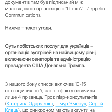
документів там був підписаний між
маловідомою організацією “ПолітА” і Zeppelin
Communications.
Нижче – текст угоди.
Суть лобістських послуг для українців –
організація зустрічей на найвищому рівні,
включаючи сенаторів та адміністрацію
президента США Дональна Трампа.
З нашого боку список включав 10-15
потенційних осіб, але по факту озвучили
лише 4 прізвища. Троє піар-консультантів
(
Катерина Одарченко
,
Тімур Чмерук
,
Сергій
Клець
), що синхроном мають акаунти на