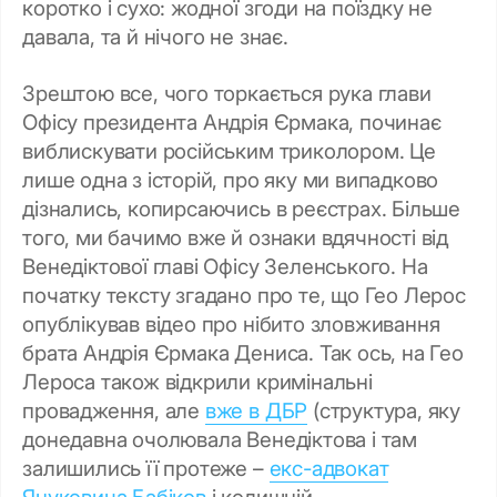
коротко і сухо: жодної згоди на поїздку не
давала, та й нічого не знає.
Зрештою все, чого торкається рука глави
Офісу президента Андрія Єрмака, починає
виблискувати російським триколором. Це
лише одна з історій, про яку ми випадково
дізнались, копирсаючись в реєстрах. Більше
того, ми бачимо вже й ознаки вдячності від
Венедіктової главі Офісу Зеленського. На
початку тексту згадано про те, що Гео Лерос
опублікував відео про нібито зловживання
брата Андрія Єрмака Дениса. Так ось, на Гео
Лероса також відкрили кримінальні
провадження, але
вже в ДБР
(структура, яку
донедавна очолювала Венедіктова і там
залишились її протеже –
екс-адвокат
Януковича Бабіков
і колишній