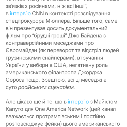
зв’язків з росіянами, ніж всі інші”,
в
інтерв’ю
CNN в контексті розслідування
спецпрокурора Мюллера. Більше того, саме
він презентував досить документальний
фільм про “брудні гроші” Джо Байдена з
контраверсійними меседжами про
Євромайдан (як переворот та відстріл людей
грузинськими снайперами), втручання
України у вибори в США, негативну роль
американського філантропа Джорджа
Сороса тощо. Зрештою, всі ці меседжі є
суто
російським сценарієм
.
Але цікаво ще й те, що в
інтерв’ю
з Майклом
Капуто для One America Network (цей канал
вважається протрампівським і постійно
розповсюджує фейки) цього американського