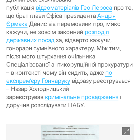
публікація
відеоматеріалів Гео Лероса
про те,
що брат глави Офіса президента
Андрія
Єрмака
Денис вів перемовини про, м’яко
кажучи, не зовсім законний
розподіл
державних посад
за, відверто кажучи,
гонорари сумнівного характеру. Між тим,
після мого штурхання очільника
Спеціалізованої антикорупційної прокуратури
– в контексті чому він сидить, адже
по
експрем’єру Гончаруку
відразу реєструвався
– Назар Холодницький
зареєстрував
кримінальне провадження
і
доручив розслідувати НАБУ.