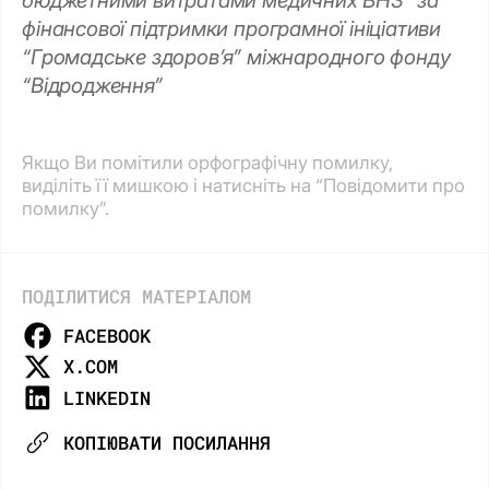
бюджетними витратами медичних ВНЗ” за
фінансової підтримки програмної ініціативи
“Громадське здоров’я” міжнародного фонду
“Відродження”
Якщо Ви помітили орфографічну помилку,
виділіть її мишкою і натисніть на “Повідомити про
помилку”.
ПОДІЛИТИСЯ МАТЕРІАЛОМ
FACEBOOK
X.COM
LINKEDIN
КОПІЮВАТИ ПОСИЛАННЯ