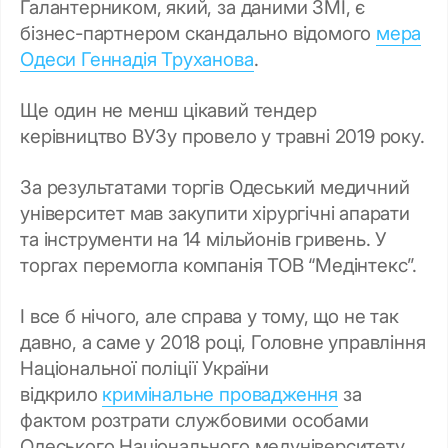
Галантерником, який, за даними ЗМІ, є
бізнес-партнером скандально відомого
мера
Одеси Геннадія Труханова
.
Ще один не менш цікавий тендер
керівництво ВУЗу провело у травні 2019 року.
За результатами торгів Одеський медичний
університет мав закупити хірургічні апарати
та інструменти на 14 мільйонів гривень. У
торгах перемогла компанія ТОВ “Медінтекс”.
І все б нічого, але справа у тому, що не так
давно, а саме у 2018 році, Головне управління
Національної поліції України
відкрило
кримінальне провадження
за
фактом розтрати службовими особами
Одеського Національного медуніверситету