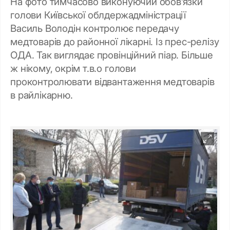
На фото тимчасово виконуючий обов’язки
голови Київської облдержадміністрації
Василь Володін контролює передачу
медтоварів до районної лікарні. Із прес-релізу
ОДА. Так виглядає провінційний піар. Більше
ж нікому, окрім т.в.о голови
проконтролювати відвантаження медтоварів
в райлікарню.