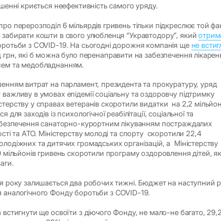
ішенні криється неефективність самого уряду.
ро перерозподіл 6 мільярдів гривень тільки підкреслює той фа
 забирати кошти в свого улюбленця “Укравтодору”, який
отрим
оротьби з COVID-19. На сьогодні дорожня компанія ще
не встиг
 грн, які б можна було перенаправити на забезпечення лікарен
нем та медобладнанням.
шенням витрат на парламент, президента та прокуратуру, уряд
 важливу в умовах епідемії соціальну та оздоровчу підтримку
стерству у справах ветеранів скоротили видатки на 2,2 мільйо
я для заходів із психологічної реабілітації, соціальної та
забезпечення санаторно-курортним лікуванням постраждалих
ості та АТО. Міністерству молоді та спорту скоротили 22,4
олодіжних та дитячих громадських організацій, а Міністерству
0 мільйонів гривень скоротили програму оздоровлення дітей, як
аги.
ця року залишається два робочих тижні. Бюджет на наступний р
 аналогічного Фонду боротьби з COVID-19.
 встигнути ще освоїти з діючого Фонду, не мало-не багато, 29,