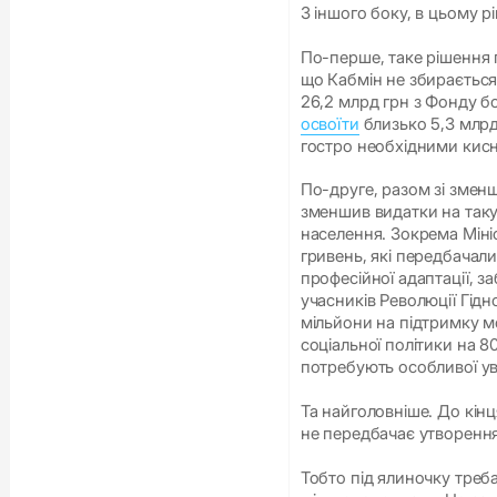
З іншого боку, в цьому р
По-перше, таке рішення п
що Кабмін не збирається
26,2 млрд грн з Фонду б
освоїти
близько 5,3 млрд
гостро необхідними кис
По-друге, разом зі змен
зменшив видатки на таку
населення. Зокрема Міні
гривень, які передбачалис
професійної адаптації, 
учасників Революції Гідн
мільйони на підтримку м
соціальної політики на 8
потребують особливої ув
Та найголовніше. До кін
не передбачає утворення
Тобто під ялиночку треба