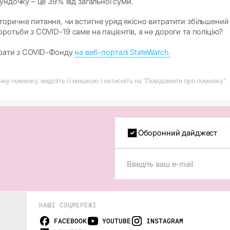
ундочку – це 39% від загальної суми.
оричне питання, чи встигне уряд якісно витратити збільшений
отьби з COVID-19 саме на пацієнтів, а не дороги та поліцію?
трати з COVID-Фонду
на веб-порталі StateWatch.
у помилку, виділіть її мишкою і натисніть на “Повідомити про помилку”.
Оборонний дайджест
НАШІ СОЦМЕРЕЖІ
FACEBOOK
YOUTUBE
INSTAGRAM