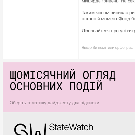
мільярда гривень. На сек
Таким чином виникає рит
останній момент Фонд бор
Дізнавайтеся про усі ви
Якщо Ви помітили орфографічн
ЩОМІСЯЧНИЙ ОГЛЯД
ОСНОВНИХ ПОДІЙ
Оберіть тематику дайджесту для підписки