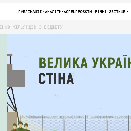
ПУБЛІКАЦІЇ
АНАЛІТИКА
СПЕЦПРОЄКТИ
РІЧНІ ЗВІТИ
ЩЕ
ІНОЮ МІЛЬЯРДІВ З БЮДЖЕТУ