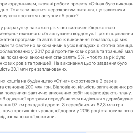
и прикордонникам, вказані роботи проекту «Стіна» було викона
ідно. Тож залишається нерозкритим питання, що захисники
овувати протягом наступних 5 років?
ть у розрахунку на кожен рік чітко визначені бюджетною
женерно-технічного облаштування кордону». Проте порівняння
джетної програми та звітів про їх виконання показало, що між
ми та фактично виконаними в усіх випадках є істотна різниця
облаштованих у 2017 році протитанкових ровів та траншей мал
нак показники виконання становлять 5%, – тобто за рік було
нкових ровів та траншей. На виконання цього завдання було
мість 30,1 млн грн запланованих.
них коштів на будівництво «Стіни» скоротився в 2 рази в
та становив 200 млн грн. Відповідно, кількість запланованих ро
к показники фактично виконаних робіт не відповідають плану.
м бюджетної програми передбачалося виділення з держбюдже
вання 97 км рокадної дороги. З передбачених 82,3 млн грн
, хоча протяжність рокадної дороги у 2016 році становила всьо
 від запланованої довжини.