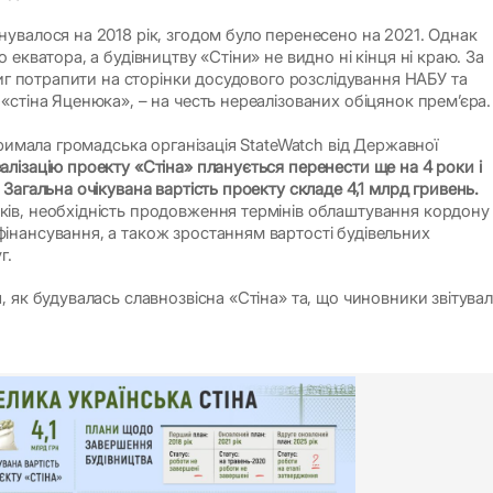
увалося на 2018 рік, згодом було перенесено на 2021. Однак
 екватора, а будівництву «Стіни» не видно ні кінця ні краю. За
тиг потрапити на сторінки досудового розслідування НАБУ та
«стіна Яценюка», – на честь нереалізованих обіцянок прем’єра.
тримала громадська організація StateWatch від Державної
алізацію проекту «Стіна» планується перенести ще на 4 роки і
Загальна очікувана вартість проекту складе 4,1 млрд гривень.
ів, необхідність продовження термінів облаштування кордону
нансування, а також зростанням вартості будівельних
г.
 як будувалась славнозвісна «Стіна» та, що чиновники звітува