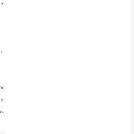
но
.
а
біт
ту
го