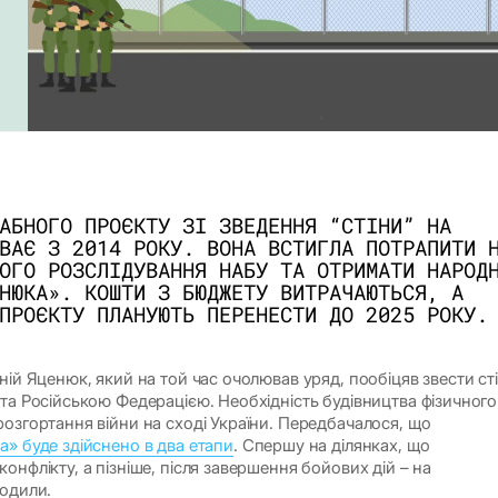
АБНОГО ПРОЄКТУ ЗІ ЗВЕДЕННЯ “СТІНИ” НА
ВАЄ З 2014 РОКУ. ВОНА ВСТИГЛА ПОТРАПИТИ 
ОГО РОЗСЛІДУВАННЯ НАБУ ТА ОТРИМАТИ НАРОД
НЮКА». КОШТИ З БЮДЖЕТУ ВИТРАЧАЮТЬСЯ, А
ПРОЄКТУ ПЛАНУЮТЬ ПЕРЕНЕСТИ ДО 2025 РОКУ.
ній Яценюк, який на той час очолював уряд, пообіцяв звести ст
 та Російською Федерацією. Необхідність будівництва фізичного
озгортання війни на сході України. Передбачалося, що
а» буде здійснено в два етапи
. Спершу на ділянках, що
онфлікту, а пізніше, після завершення бойових дій – на
ходили.