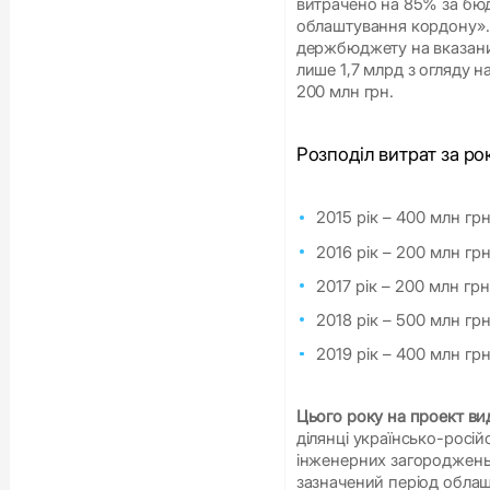
витрачено на 85% за бю
облаштування кордону». 
держбюджету на вказаний
лише 1,7 млрд з огляду н
200 млн грн.
Розподіл витрат за р
2015 рік – 400 млн гр
2016 рік – 200 млн гр
2017 рік – 200 млн гр
2018 рік – 500 млн гр
2019 рік – 400 млн гр
Цього року на проект ви
ділянці українсько-росі
інженерних загороджень,
зазначений період обла