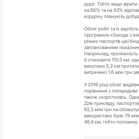
доріг. Тобто якщо вірит
на 86% та на 93% відпов
кордону планують добуд
Обсяг робіт та їх вартіс
програмою «Заходи з ін
річних паспортів цієї бю
запланованими показника
Наприклад, протяжність 
б становити 110,3 км, од
викопано 5,2 км протита
витрачено 1,6 млн грн за
У 2016 році обсяг виділе
порівнянні з попереднім 
також скоротилась. Одна
Для прикладу, паспорто
82,3 млн грн на облашту
використано було 79 млн
48,4 км, тобто половину