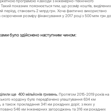
джетною програмою «Заходи з інженерно-технічного
Такий показник пояснюється тим, що розмір коштів, виділених
 період, становить 2 млрд грн. Хоча фактично використано
а скорочення розміру фінансування у 2017 році з 500 млн грн д
оками було здійснено наступним чином:
н
н
н
н
н
ділили ще 400 мільйонів гривень.
Протягом 2015-2019 років на
йського кордону було передбачено улаштування 634 км
 а також прокладання 341 км рокадних доріг, з яких у
штовано 546 км інженерних загороджень та 316 км рокадних