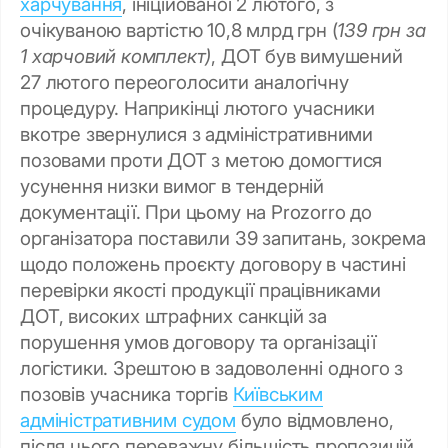
харчування
, ініційованої 2 лютого, з
очікуваною вартістю 10,8 млрд грн (
139 грн за
1 харчовий комплект)
, ДОТ був вимушений
27 лютого переоголосити аналогічну
процедуру. Наприкінці лютого учасники
вкотре звернулися з адміністративними
позовами проти ДОТ з метою домогтися
усунення низки вимог в тендерній
документації. При цьому на Prozorro до
організатора поставили 39 запитань, зокрема
щодо положень проєкту договору в частині
перевірки якості продукції працівниками
ДОТ, високих штрафних санкцій за
порушення умов договору та організації
логістики. Зрештою в задоволенні одного з
позовів учасника торгів
Київським
адміністративним судом
було відмовлено,
після цього переважну більшість пропозицій