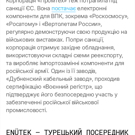
Корпорація «Промтех» теж потрапила під
санкції ЄС. Вона
постачає
електронні
компоненти для ВПК, зокрема «Роскосмосу»,
«Росатому» і «Вертолетам России»,
регулярно демонструючи свою продукцію на
військових виставках. Попри санкції,
корпорація отримує західне обладнання,
використовуючи складні схеми реекспорту,
та виробляє імпортозамінні компоненти для
російської армії. Один із її заводів,
«Дубненский кабельный завод», проходив
сертифікацію «Воєнний регістр», що
підтверджує його безпосередню участь у
забезпеченні російської військової
промисловості.
ENÜTEK — ТУРЕЦЬКИЙ ПОСЕРЕДНИК