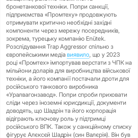
бронетанкової техніки. Попри санкції,
підприємства «Промтеху» продовжують
отримувати критично необхідні західні
компоненти через мережу посередників,
зокрема, турецьку компанію Enütek.
Розслідування Trap Aggressor спільно з
європейськими медіа
виявило
, що у 2023
році «Промтех» імпортував верстати з ЧПК на
мільйони доларів для виробництва військової
техніки, а його компанії постачали дроти для
російського танкового виробника
«Уралвагонзавод». Попри спроби приховати
сліди через іноземні юрисдикції, документи
доводять, що Шадрін та його корпорація
відіграють ключову роль у підтримці
російського ВПК. Також у санкційному списку
фігурує Алєксєй Шадрін (син Валєрія). Він був