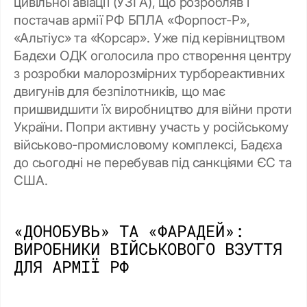
цивільної авіації (УЗГА), що розробляв і
постачав армії РФ БПЛА «Форпост-Р»,
«Альтіус» та «Корсар». Уже під керівництвом
Бадєхи ОДК оголосила про створення центру
з розробки малорозмірних турбореактивних
двигунів для безпілотників, що має
пришвидшити їх виробництво для війни проти
України. Попри активну участь у російському
військово-промисловому комплексі, Бадєха
до сьогодні не перебував під санкціями ЄС та
США.
«ДОНОБУВЬ» ТА «ФАРАДЕЙ»:
ВИРОБНИКИ ВІЙСЬКОВОГО ВЗУТТЯ
ДЛЯ АРМІЇ РФ