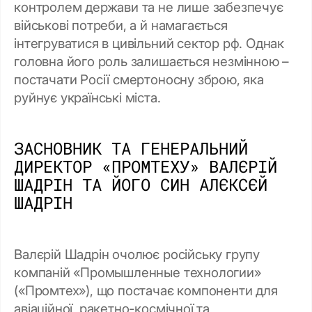
контролем держави та не лише забезпечує
військові потреби, а й намагається
інтегруватися в цивільний сектор рф. Однак
головна його роль залишається незмінною
–
постачати Росії смертоносну зброю, яка
руйнує українські міста.
ЗАСНОВНИК ТА ГЕНЕРАЛЬНИЙ
ДИРЕКТОР «ПРОМТЕХУ» ВАЛЄРІЙ
ШАДРІН ТА ЙОГО СИН АЛЄКСЄЙ
ШАДРІН
Валєрій Шадрін очолює російську групу
компаній «Промышленные технологии»
(«Промтех»), що постачає компоненти для
авіаційної, ракетно-космічної та