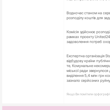
Водночас станом на сере
розподілу коштів для за
Комісія здійснює розпод
рамках проєкту United24
задоволення потреб охо
Експертна організація S
відбудову країни публічн
те, Комунальне некомерці
міської ради звернулося
виділення 5,4 млн грн ко
зазнало серйозних руйнув
Якщо Ви помітили орфографічн