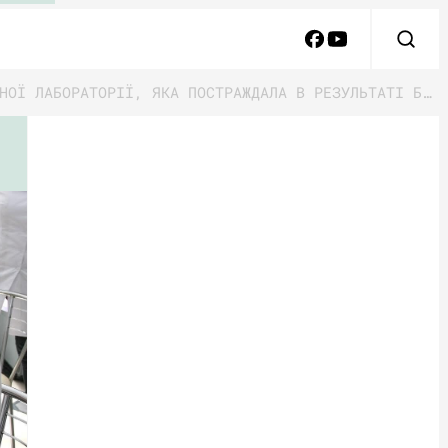
ЧЕРНІГІВСЬКА ОБЛАСНА ЛІКАРНЯ ПРОСИТЬ 23,4 МЛН ГРН ПРОЄКТУ UNITED24 НА РЕМОНТ БАКТЕРІОЛОГІЧНОЇ ЛАБОРАТОРІЇ, ЯКА ПОСТРАЖДАЛА В РЕЗУЛЬТАТІ БОЙОВИХ ДІЙ