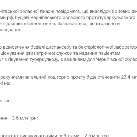
нігівської обласної лікарні повідомляє, що внаслідок бойових ді
ми рф, будівлі Чернігівського обласного протитуберкульозного
 підлягають відновленню. Зазначається, що втрачено й
бладнання.
відновлення будівлі диспансеру та бактеріологічної лабораторі
ціонування фтизіатричної служби та надання пацієнтам
г з лікування туберкульозу, є важливим для Чернігівської облас
зрахунками загальний кошторис проєту буде становити 23,4 м
ні на:
н грн;
ня – 3,6 млн грн;
 проектно-вишукувальними роботами – 2,5 млн грн.