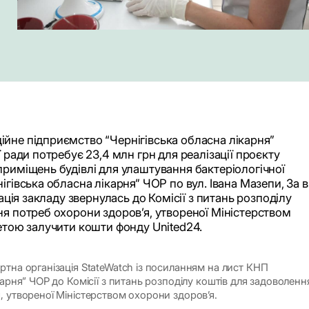
йне підприємство “Чернігівська обласна лікарня”
ї ради потребує 23,4 млн грн для реалізації проєкту
риміщень будівлі для улаштування бактеріологічної
гівська обласна лікарня” ЧОР по вул. Івана Мазепи, 3а в
рація закладу звернулась до Комісії з питань розподілу
я потреб охорони здоров’я, утвореної Міністерством
метою залучити кошти фонду United24.
ртна організація StateWatch із посиланням на лист КНП
карня” ЧОР до Комісії з питань розподілу коштів для задоволенн
, утвореної Міністерством охорони здоров’я.