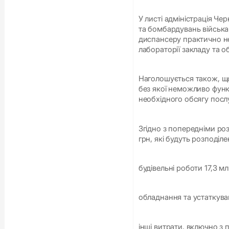
У листі адміністрація Чер
та бомбардувань війська
диспансеру практично не
лабораторії закладу та о
Наголошується також, що 
без якої неможливо функ
необхідного обсягу послу
Згідно з попередніми ро
грн, які будуть розподіле
будівельні роботи 17,3 мл
обладнання та устаткуван
інші витрати, включно з