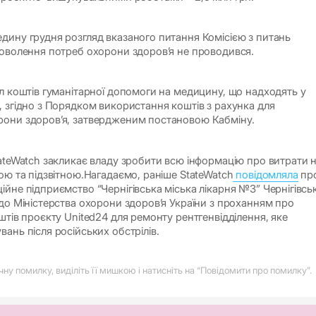
дину грудня розгляд вказаного питання Комісією з питань
доволення потреб охорони здоров’я не проводився.
іл коштів гуманітарної допомоги на медицину, що надходять у
, згідно з Порядком використання коштів з рахунка для
рони здоров’я, затвердженим постановою Кабміну.
tateWatch закликає владу зробити всю інформацію про витрати 
ою та підзвітною.Нагадаємо, раніше StateWatch
повідомляла
пр
йне підприємство “Чернігівська міська лікарня №3” Чернігівсь
 до Міністерства охорони здоров’я України з проханням про
штів проєкту United24 для ремонту рентгенвідділення, яке
ань після російських обстрілів.
у помилку, виділіть її мишкою і натисніть на “Повідомити про помилку”.