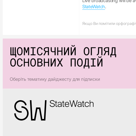
Live broadcasting will be a
StateWatch
.
Якщо Ви помітили орфографічн
ЩОМІСЯЧНИЙ ОГЛЯД
ОСНОВНИХ ПОДІЙ
Оберіть тематику дайджесту для підписки