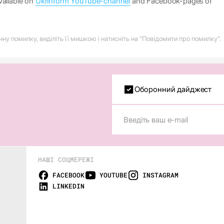
vailable on
Ukrinform YouTube-channel
and Facebook-pages of
у помилку, виділіть її мишкою і натисніть на “Повідомити про помилку”.
Оборонний дайджест
НАШІ СОЦМЕРЕЖІ
FACEBOOK
YOUTUBE
INSTAGRAM
LINKEDIN