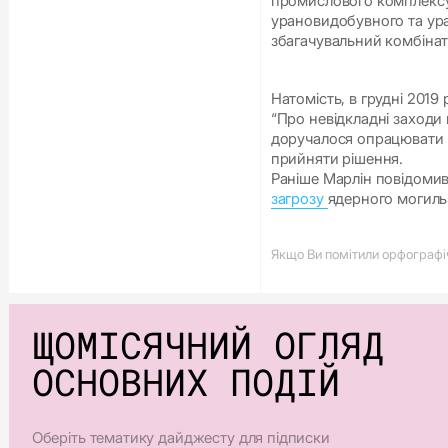
промислового комплексу
урановидобувного та ур
збагачувальний комбінат
Натомість, в грудні 201
“Про невідкладні заходи
доручалося опрацювати п
прийняти рішення.
Раніше Марлін повідоми
загрозу
ядерного могиль
Якщо Ви помітили орфографічн
ЩОМІСЯЧНИЙ ОГЛЯД
ОСНОВНИХ ПОДІЙ
Оберіть тематику дайджесту для підписки