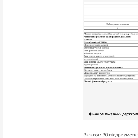
Фінансові показники держкомп
Загалом 30 підприємств з