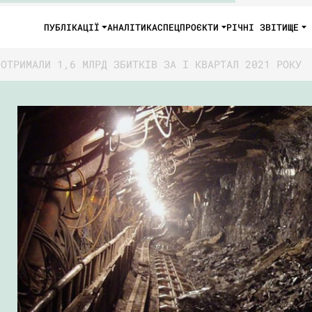
ПУБЛІКАЦІЇ
АНАЛІТИКА
СПЕЦПРОЄКТИ
РІЧНІ ЗВІТИ
ЩЕ
 ОТРИМАЛИ 1,6 МЛРД ЗБИТКІВ ЗА І КВАРТАЛ 2021 РОКУ