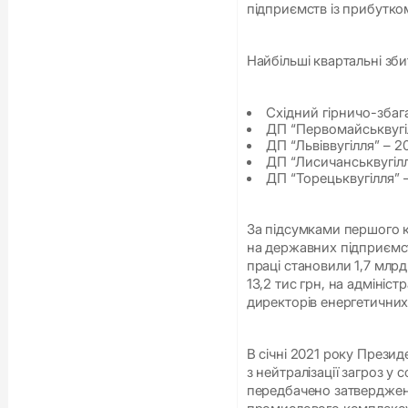
підприємств із прибутко
Найбільші квартальні зб
Східний гірничо-збаг
ДП “Первомайськвугіл
ДП “Львіввугілля” – 2
ДП “Лисичанськвугілл
ДП “Торецьквугілля” –
За підсумками першого к
на державних підприємст
праці становили 1,7 млрд
13,2 тис грн, на адмініст
директорів енергетичних
В січні 2021 року През
з нейтралізації загроз у
передбачено затверджен