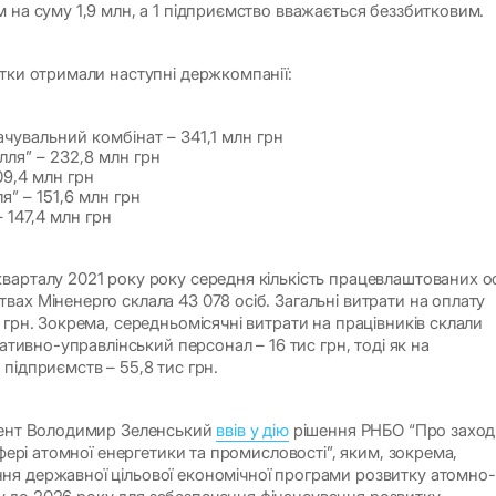
м на суму 1,9 млн, а 1 підприємство вважається беззбитковим.
итки отримали наступні держкомпанії:
ачувальний комбінат – 341,1 млн грн
ля” – 232,8 млн грн
09,4 млн грн
я” – 151,6 млн грн
 147,4 млн грн
варталу 2021 року року середня кількість працевлаштованих о
вах Міненерго склала 43 078 осіб. Загальні витрати на оплату
 грн. Зокрема, середньомісячні витрати на працівників склали
ративно-управлінський персонал – 16 тис грн, тоді як на
 підприємств – 55,8 тис грн.
идент Володимир Зеленський
ввів у дію
рішення РНБО “Про захо
 сфері атомної енергетики та промисловості”, яким, зокрема,
ня державної цільової економічної програми розвитку атомно-