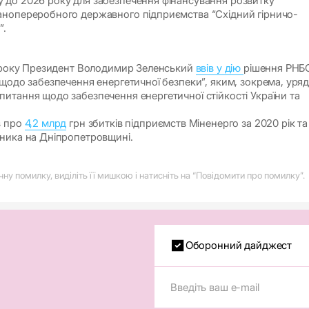
 до 2026 року для забезпечення фінансування розвитку
анопереробного державного підприємства “Східний гірничо-
”.
9 року Президент Володимир Зеленський
ввів у дію
рішення РНБ
 щодо забезпечення енергетичної безпеки”, яким, зокрема, уря
итання щодо забезпечення енергетичної стійкості України та
в про
4,2 млрд
грн збитків підприємств Міненерго за 2020 рік та
ника на Дніпропетровщині.
у помилку, виділіть її мишкою і натисніть на “Повідомити про помилку”.
Оборонний дайджест