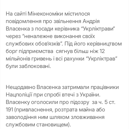
На сайті Мінекономіки містилося
повідомлення про звільнення Андрія
Власенка з посади керівника “Укрліктрави”
через “неналежне виконання своїх
службових обов’язків”. Під його керівництвом
борг підприємства сягнув більш ніж 12
мільйонів гривень і всі рахунки “Укрліктрав”
були заблоковані.
Нещодавно Власенка затримали працівники
Нацполіції при спробі втечі з України.
Власенку оголосили про підозру за ч. 5 ст.
191 (привласнення, розтрата майна або
заволодіння ним шляхом зловживання
службовим становищем).