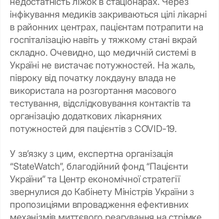
недостатність ліжок в стаціонарах. Через
інфікування медиків закриваються цілі лікарні
в районних центрах, пацієнтам потрапити на
госпіталізацію навіть у тяжкому стані вкрай
складно. Очевидно, що медичній системі в
Україні не вистачає потужностей. На жаль,
півроку від початку локдауну влада не
використала на розгортання масового
тестування, відслідковування контактів та
організацію додаткових лікарняних
потужностей для пацієнтів з COVID-19.
У зв’язку з цим, експертна організація
“StateWatch”, благодійний фонд “Пацієнти
України” та Центр економічної стратегії
звернулися до Кабінету Міністрів України з
пропозиціями впровадження ефективних
механізмів миттєвого реагування на стрімке