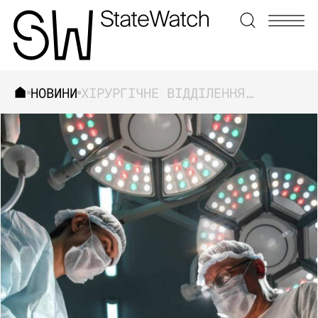
НОВИНИ
ХІРУРГІЧНЕ ВІДДІЛЕННЯ ЧЕРНІГІВСЬКОЇ ОБЛАСНОЇ ЛІКАРНІ ПОТРЕБУЄ 10 МЛН ГРН ПРОЄКТУ UNITED24 НА КАПІТАЛЬНИЙ РЕМОНТ УШКОДЖЕНЬ ВНАСЛІДОК ВІЙНИ
ЗНАЙТИ