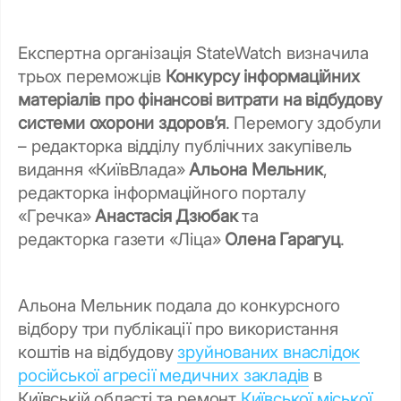
Експертна організація StateWatch визначила
трьох переможців
Конкурсу інформаційних
матеріалів про фінансові витрати на відбудову
системи охорони здоров’я
. Перемогу здобули
– редакторка відділу публічних закупівель
видання «КиївВлада»
Альона Мельник
,
редакторка інформаційного порталу
«Гречка»
Анастасія Дзюбак
та
редакторка газети «Ліца»
Олена Гарагуц
.
Альона Мельник подала до конкурсного
відбору три публікації про використання
коштів на відбудову
зруйнованих внаслідок
російської агресії медичних закладів
в
Київській області та ремонт
Київської міської