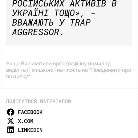
РОСІЙСЬКИХ АКТИВІВ В
УКРАЇНІ ТОЩО»,
-
ВВАЖАЮТЬ У TRAP
AGGRESSOR.
Якщо Ви помітили орфографічну помилку,
виділіть її мишкою і натисніть на “Повідомити про
помилку”.
ПОДІЛИТИСЯ МАТЕРІАЛОМ
FACEBOOK
X.COM
LINKEDIN