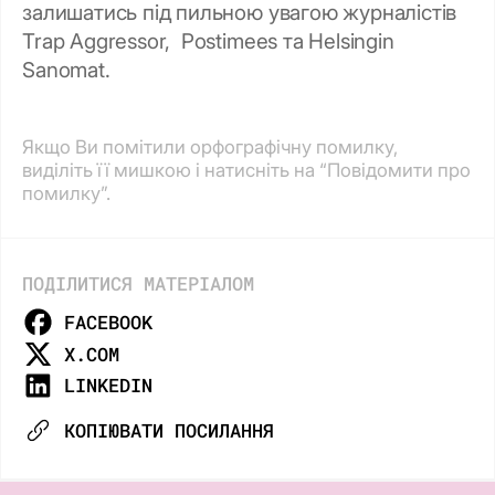
залишатись під пильною увагою журналістів
Trap Aggressor, Postimees та Helsingin
Sanomat.
Якщо Ви помітили орфографічну помилку,
виділіть її мишкою і натисніть на “Повідомити про
помилку”.
ПОДІЛИТИСЯ МАТЕРІАЛОМ
FACEBOOK
X.COM
LINKEDIN
КОПІЮВАТИ ПОСИЛАННЯ