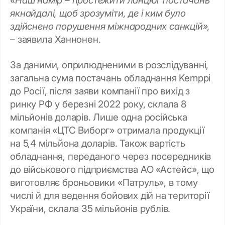
«Наш намір – простежити ланцюг постачань
якнайдалі, щоб зрозуміти, де і ким було
здійснено порушення міжнародних санкцій»,
– заявила Ханнонен.
За даними, оприлюдненими в розслідуванні,
загальна сума постачань обладнання Kemppi
до Росії, після заяви компанії про вихід з
ринку РФ у березні 2022 року, склала 8
мільйонів доларів. Лише одна російська
компанія «ЦТС Виборг» отримала продукції
на 5,4 мільйона доларів. Також вартість
обладнання, переданого через посередників
до військового підприємства АО «Астейс», що
виготовляє броньовики «Патруль», в тому
числі й для ведення бойових дій на території
України, склала 35 мільйонів рублів.