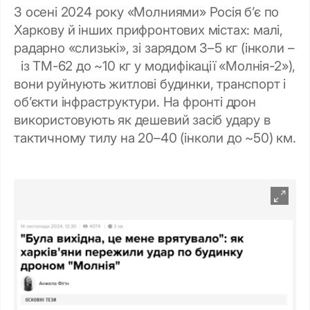
З осені 2024 року «Молниями» Росія б’є по
Харкову й інших прифронтових містах: малі,
радарно «слизькі», зі зарядом 3–5 кг (інколи –
із ТМ-62 до ~10 кг у модифікації «Молнія-2»),
вони руйнують житлові будинки, транспорт і
об’єкти інфраструктури. На фронті дрон
використовують як дешевий засіб удару в
тактичному тилу на 20–40 (інколи до ~50) км.