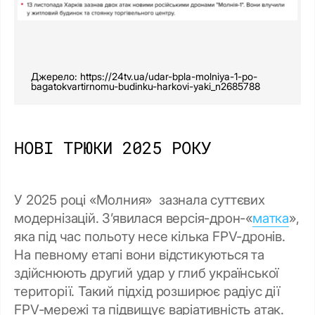
Джерело: https://24tv.ua/udar-bpla-molniya-1-po-
bagatokvartirnomu-budinku-harkovi-yaki_n2685788
НОВІ ТРЮКИ 2025 РОКУ
У 2025 році «Молния» зазнала суттєвих
модернізацій. З’явилася версія-дрон-«
матка
»,
яка під час польоту несе кілька FPV-дронів.
На певному етапі вони відстикуються та
здійснюють другий удар у глиб української
території. Такий підхід розширює радіус дії
FPV-мережі та підвищує варіативність атак.