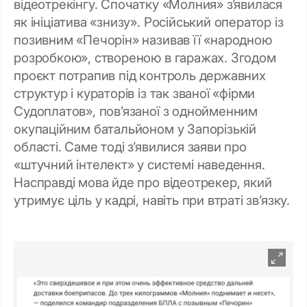
відеотрекінгу. Спочатку «Молния» з’явилася
як ініціатива «знизу». Російський оператор із
позивним «Печорін» називав її «народною
розробкою», створеною в гаражах. Згодом
проєкт потрапив під контроль державних
структур і кураторів із так званої «фірми
Судоплатов», пов’язаної з однойменним
окупаційним батальйоном у Запорізькій
області. Саме тоді з’явилися заяви про
«штучний інтелект» у системі наведення.
Насправді мова йде про відеотрекер, який
утримує ціль у кадрі, навіть при втраті зв’язку.