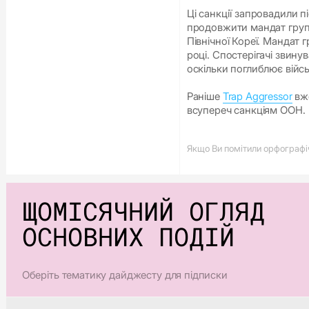
Ці санкції запровадили п
продовжити мандат груп
Північної Кореї. Мандат 
році. Спостерігачі звину
оскільки поглиблює війсь
Раніше
Trap Aggressor
вж
всупереч санкціям ООН.
Якщо Ви помітили орфографічн
ЩОМІСЯЧНИЙ ОГЛЯД
ОСНОВНИХ ПОДІЙ
Оберіть тематику дайджесту для підписки