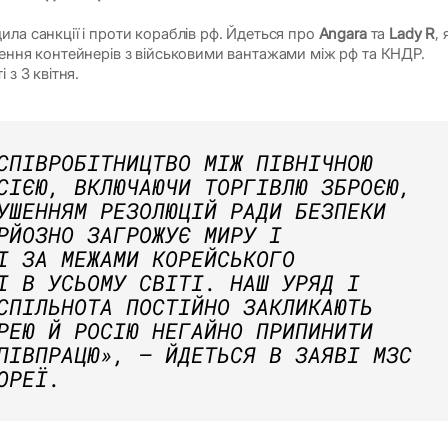
ила санкції і проти кораблів рф. Йдеться про
Angara
та
Lady R
, 
зення контейнерів з військовими вантажами між рф та КНДР.
 з 3 квітня.
СПІВРОБІТНИЦТВО МІЖ ПІВНІЧНОЮ
СІЄЮ, ВКЛЮЧАЮЧИ ТОРГІВЛЮ ЗБРОЄЮ,
УШЕННЯМ РЕЗОЛЮЦІЙ РАДИ БЕЗПЕКИ
РЙОЗНО ЗАГРОЖУЄ МИРУ І
І ЗА МЕЖАМИ КОРЕЙСЬКОГО
І В УСЬОМУ СВІТІ. НАШ УРЯД І
СПІЛЬНОТА ПОСТІЙНО ЗАКЛИКАЮТЬ
РЕЮ Й РОСІЮ НЕГАЙНО ПРИПИНИТИ
ПІВПРАЦЮ»
, — ЙДЕТЬСЯ В ЗАЯВІ МЗС
ОРЕЇ.