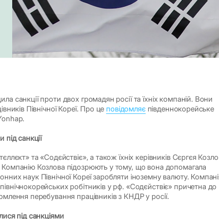
ла санкції проти двох громадян росії та їхніх компаній. Вони
івників Північної Кореї. Про це
повідомляє
південнокорейське
Yonhap.
и під санкції
тєллєкт» та «Содєйствіє», а також їхніх керівників Сєргєя Козл
 Компанію Козлова підозрюють у тому, що вона допомагала
онних наук Північної Кореї заробляти іноземну валюту. Компані
північнокорейських робітників у рф. «Содєйствіє» причетна до
ормлення перебування працівників з КНДР у росії.
лися під санкціями