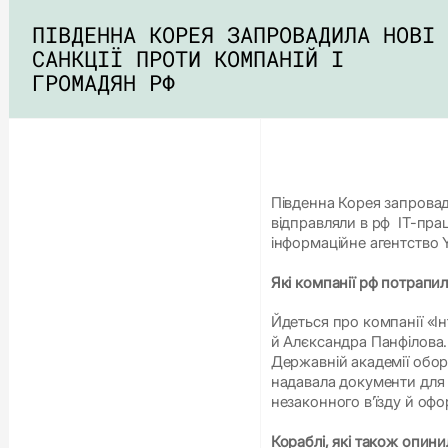
ПІВДЕННА КОРЕЯ ЗАПРОВАДИЛА НОВІ
САНКЦІЇ ПРОТИ КОМПАНІЙ І
ГРОМАДЯН РФ
Південна Корея запровади
відправляли в рф IT-прац
інформаційне агентство 
Які компанії рф потрапил
Йдеться про компанії «Ін
й Алєксандра Панфілова.
Державній академії обор
надавала документи для 
незаконного в’їзду й оф
Кораблі, які також опини