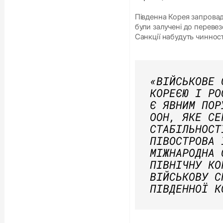
Південна Корея запровад
були залучені до переве
Санкції набудуть чинності
«ВІЙСЬКОВЕ 
КОРЕЄЮ І РО
Є ЯВНИМ ПОР
ООН, ЯКЕ СЕ
СТАБІЛЬНОСТ
ПІВОСТРОВА 
МІЖНАРОДНА 
ПІВНІЧНУ КО
ВІЙСЬКОВУ С
ПІВДЕННОЇ К