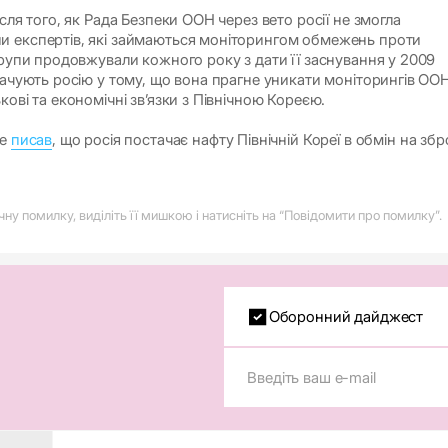
ісля того, як Рада Безпеки ООН через вето росії не змогла
и експертів, які займаються моніторингом обмежень проти
групи продовжували кожного року з дати її заснування у 2009
вачують росію у тому, що вона прагне уникати моніторингів ООН
кові та економічні зв’язки з Північною Кореєю.
е
писав
, що росія постачає нафту Північній Кореї в обмін на зб
у помилку, виділіть її мишкою і натисніть на “Повідомити про помилку”.
Оборонний дайджест