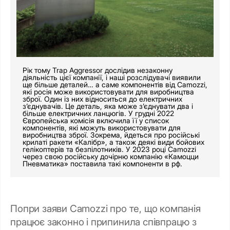
Рік тому Trap Aggressor дослідив незаконну
діяльність цієї компанії, і наші розслідувачі виявили
ще більше деталей… а саме компонентів від Camozzi,
які росія може використовувати для виробництва
зброї. Один із них відноситься до електричних
зʼєднувачів. Це деталь, яка може зʼєднувати два і
більше електричних ланцюгів. У грудні 2022
Європейська комісія включила її у список
компонентів, які можуть використовувати для
виробництва зброї. Зокрема, йдеться про російські
крилаті ракети «Калібр», а також деякі види бойових
гелікоптерів та безпілотників. У 2023 році Camozzi
через свою російську дочірню компанію «Камоцци
Пневматика» поставила такі компоненти в рф.
Попри заяви Camozzi про те, що компанія
працює законно і припинила співпрацю з