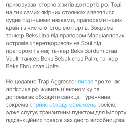
приховував історію візитів до портів рф. Тоді
на тих самих якірних стоянках з’являлися
судна під іншими назвами, прапорами інших
країн і з чистою історією портів. Зокрема,
танкер Beks Lina під прапором Маршаллових
островів «перетворився» на Soul під
прапором Гвінеї; танкер Beks Bordum став
Vault; танкер Beks Bebek став Palm; танкер
Beks Ebru став Unite.
Нещодавно Trap Aggressor
писав
про те, як
логістика рф живить її економіку та
допомагає обходити санкції. Туреччина
зокрема
сприяє обходу обмежень
росією,
адже слугує транзитним пунктом для імпорту
підсанкційних товарів західного виробництва.