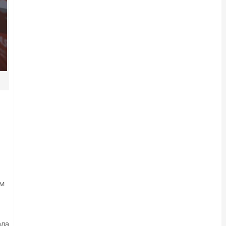
им
ала