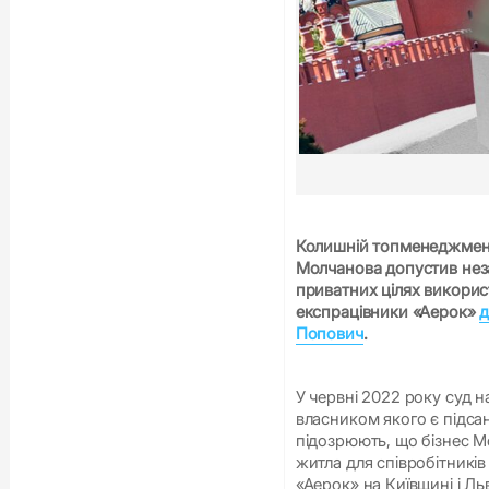
Колишній топменеджмент
Молчанова допустив неза
приватних цілях викорис
експрацівники «Аерок»
д
Попович
.
У червні 2022 року суд 
власником якого є підса
підозрюють, що бізнес М
житла для співробітників
«Аерок» на Київщині і Ль