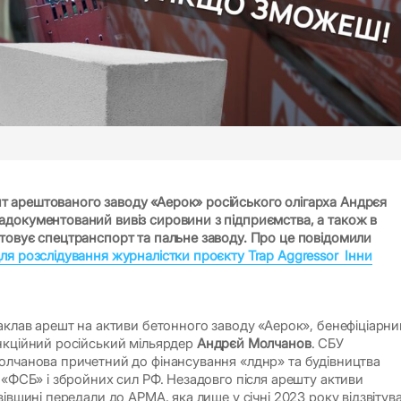
 арештованого заводу «Аерок» російського олігарха Андрєя
документований вивіз сировини з підприємства, а також в
товує спецтранспорт та пальне заводу. Про це повідомили
ля розслідування журналістки проєкту Trap Aggressor Інни
наклав арешт на активи бетонного заводу «Аерок», бенефіціарн
нкційний російський мільярдер
Андрєй Молчанов
. СБУ
олчанова причетний до фінансування «лднр» та будівництва
 «ФСБ» і збройних сил РФ. Незадовго після арешту активи
вівщині передали до АРМА, яка лише у січні 2023 року відзвітув