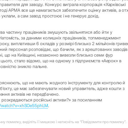
правителя для заводу. Конкурс виграла корпорація «Харківські
тоді АРМА все ще намагається забезпечити оцінку активів, а от
 уклали, а сам завод простоює і не генерує дохід.
ва частину працівників змушують звільнятися або йти у
 Натомість, за даними колишніх працівників, топменеджмент
 року, виплативши 6 окладів у розмірі близько 2 мільйонів гриве
ний персонал розповідає, що бачили, як з арештованих заводів
ні, що на Київщині, незаконно вивезли близько семи фур
 цього, стало відомо, що на одному з підприємств «Аерок» в
повністю зникло пальне.
ояснюють, що не мають жодного інструменту для контролю й
ʼєкту, це має забезпечувати новий управитель, адже кошти з
ння активів не передбачено.
 розкрадаються російські активи?» за посиланням
m/watch?v=xhSOe55phLM
.
у помилку, виділіть її мишкою і натисніть на “Повідомити про помилку”.