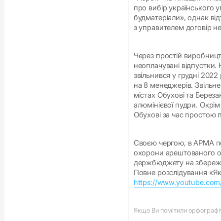
про вибір українського у
будматеріали», однак від
з управителем договір не
Через простій виробницт
неоплачувані відпустки.
звільнився у грудні 2022
на 8 менеджерів. Звільне
містах Обухові та Береза
алюмінієвої пудри. Окрім
Обухові за час простою 
Своєю чергою, в АРМА п
охорони арештованого об
держбюджету на збереже
Повне розслідування «Як
https://www.youtube.co
Якщо Ви помітили орфографічн