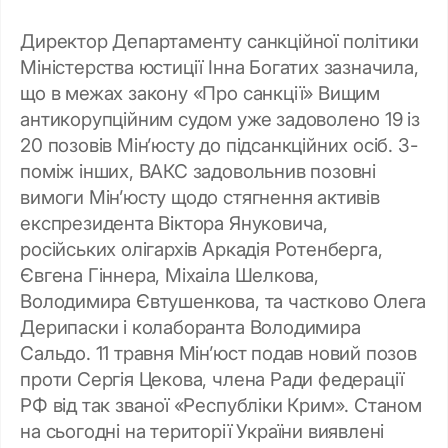
Директор Департаменту санкційної політики
Міністерства юстиції Інна Богатих зазначила,
що в межах закону «Про санкції» Вищим
антикорупційним судом уже задоволено 19 із
20 позовів Мін’юсту до підсанкційних осіб. З-
поміж інших, ВАКС задовольнив позовні
вимоги Мін’юсту щодо стягнення активів
експрезидента Віктора Януковича,
російських олігархів Аркадія Ротенберга,
Євгена Гіннера, Міхаіла Шелкова,
Володимира Євтушенкова, та частково Олега
Дерипаски і колаборанта Володимира
Сальдо. 11 травня Мін’юст подав новий позов
проти Сергія Цекова, члена Ради федерації
РФ від так званої «Республіки Крим». Станом
на сьогодні на території України виявлені