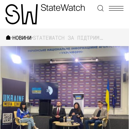
НОВИНИ
STATEWATCH ЗА ПІДТРИМКИ YOUCONTROL РОЗРОБИВ ПЕРШИЙ РЕЄСТР УКРАЇНСЬКИХ АКТИВІВ РОСІЙСЬКИХ ОЛІГАРХІВ, А МІН’ЮСТ ОЗВУЧИВ ЗАКОНОДАВЧІ ІНІЦІАТИВИ ДЛЯ ВДОСКОНАЛЕННЯ РЕАЛІЗАЦІЇ САНКЦІЙНОЇ ПОЛІТИКИ
ЗНАЙТИ