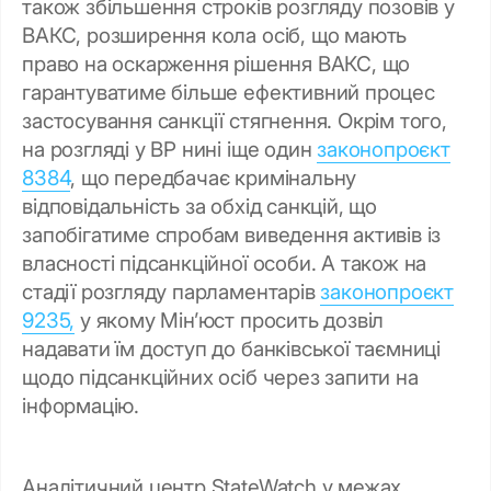
також збільшення строків розгляду позовів у
ВАКС, розширення кола осіб, що мають
право на оскарження рішення ВАКС, що
гарантуватиме більше ефективний процес
застосування санкції стягнення. Окрім того,
на розгляді у ВР нині іще один
законопроєкт
8384
, що передбачає кримінальну
відповідальність за обхід санкцій, що
запобігатиме спробам виведення активів із
власності підсанкційної особи. А також на
стадії розгляду парламентарів
законопроєкт
9235,
у якому Мінʼюст просить дозвіл
надавати їм доступ до банківської таємниці
щодо підсанкційних осіб через запити на
інформацію.
Аналітичний центр StateWatch у межах