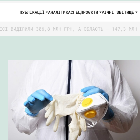
ПУБЛІКАЦІЇ
АНАЛІТИКА
СПЕЦПРОЄКТИ
РІЧНІ ЗВІТИ
ЩЕ
ЕСІ ВИДІЛИЛИ 306,8 МЛН ГРН, А ОБЛАСТЬ – 147,3 МЛН 