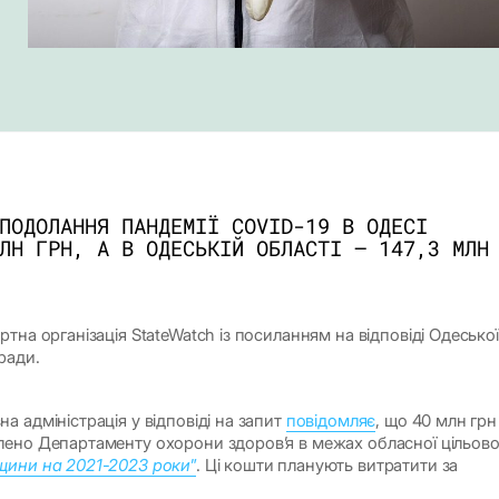
ПОДОЛАННЯ ПАНДЕМІЇ COVID-19 В ОДЕСІ
ЛН ГРН, А В ОДЕСЬКІЙ ОБЛАСТІ – 147,3 МЛН
тна організація StateWatch із посиланням на відповіді Одеської
ради.
 адміністрація у відповіді на запит
повідомляє
, що 40 млн грн
ено Департаменту охорони здоров’я в межах обласної цільово
щини на 2021-2023 роки
”
. Ці кошти планують витратити за