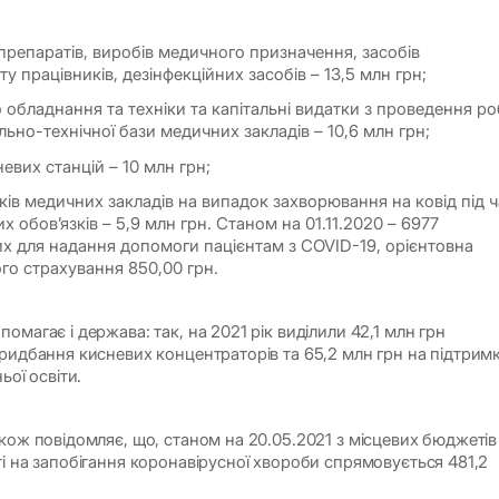
препаратів, виробів медичного призначення, засобів
ту працівників, дезінфекційних засобів – 13,5 млн грн;
обладнання та техніки та капітальні видатки з проведення ро
ьно-технічної бази медичних закладів – 10,6 млн грн;
евих станцій – 10 млн грн;
ків медичних закладів на випадок захворювання на ковід під 
 обов’язків – 5,9 млн грн. Станом на 01.11.2020 – 6977
их для надання допомоги пацієнтам з COVID-19, орієнтовна
ого страхування 850,00 грн.
омагає і держава: так, на 2021 рік виділили 42,1 млн грн
придбання кисневих концентраторів та 65,2 млн грн на підтрим
ьої освіти.
акож повідомляє, що, станом на 20.05.2021 з місцевих бюджетів
ті на запобігання коронавірусної хвороби спрямовується 481,2