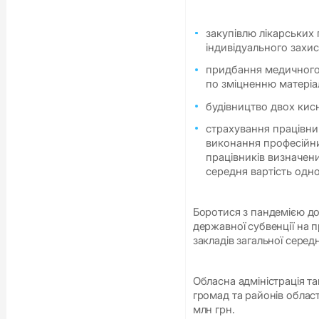
закупівлю лікарських 
індивідуального захис
придбання медичного 
по зміцненню матеріал
будівництво двох кисн
страхування працівни
виконання професійних
працівників визначен
середня вартість одн
Боротися з пандемією доп
державної субвенції на 
закладів загальної середн
Обласна адміністрація т
громад та районів облас
млн грн.