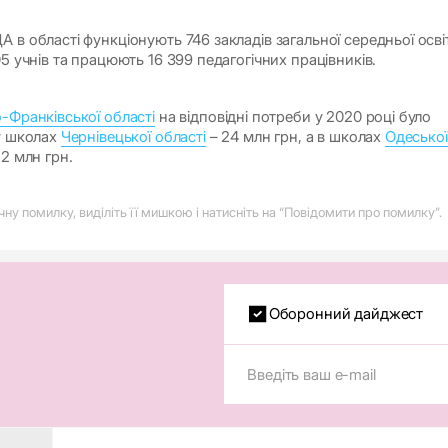
 в області функціонують 746 закладів загальної середньої осві
05 учнів та працюють 16 399 педагогічних працівників.
о-Франківської області
на відповідні потреби у 2020 році було
 у школах
Чернівецької області
– 24 млн грн, а в школах
Одеської
2 млн грн.
у помилку, виділіть її мишкою і натисніть на “Повідомити про помилку”.
Оборонний дайджест