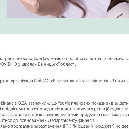
страція не володіє інформацією про обсяги витрат з обласного
OVID-19 у школах Вінницької області.
тна організація StateWatch з посиланням на відповідь Вінниць
фінансів ОДА зазначили, що “облік планових показників видатк
різі підвідомчих розпорядників коштів нижчого рівня (бюджетни
коштів, а також облік закуплених ними предметів і матеріалів за
ситься до повноважень Департаменту фінансів
аявне програмне забезпечення (ІПК “Місцевий бюджет”) не дає