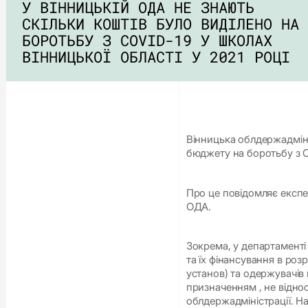
У ВІННИЦЬКІЙ ОДА НЕ ЗНАЮТЬ
СКІЛЬКИ КОШТІВ БУЛО ВИДІЛЕНО НА
БОРОТЬБУ З COVID-19 У ШКОЛАХ
ВІННИЦЬКОЇ ОБЛАСТІ У 2021 РОЦІ
Вінницька облдержадміні
бюджету на боротьбу з C
Про це повідомляє експер
ОДА.
Зокрема, у департаменті 
та їх фінансування в роз
установ) та одержувачів 
призначенням , не відно
облдержадміністрації. Н