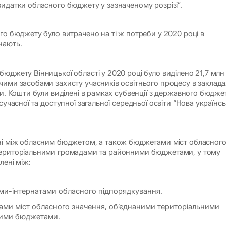
видатки обласного бюджету у зазначеному розрізі”.
го бюджету було витрачено на ті ж потреби у 2020 році в
нають.
бюджету Вінницької області у 2020 році було виділено 21,7 млн
чими засобами захисту учасників освітнього процесу в заклада
ти. Кошти були виділені в рамках субвенції з державного бюдже
 сучасної та доступної загальної середньої освіти “Нова українс
ені між обласним бюджетом, а також бюджетами міст обласног
територіальними громадами та районними бюджетами, у тому
лені між:
ами-інтернатами обласного підпорядкування.
тами міст обласного значення, об’єднаними територіальними
ними бюджетами.