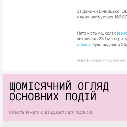
За даними Вінницької ОДА
у яких налічується 166 8
Натомість у школах
Іван
витрачено 23,1 млн грн,
області
було виділено 36,
Якщо Ви помітили орфографічн
ЩОМІСЯЧНИЙ ОГЛЯД
ОСНОВНИХ ПОДІЙ
Оберіть тематику дайджесту для підписки