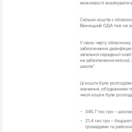
можливості аналізувати 
Скільки коштів з обласно
Вінницькій ОДА теж не з
У свою чергу обласному 
забезпечення дезінфікую
загальної середньої осві
на забезпечення якісної,
школа”.
Ці кошти були розподіл
значення, об’єднаними 
числі кошти були розподі
345,7 тис грн – школ
21,4 тис грн – бюдже
громадами та район