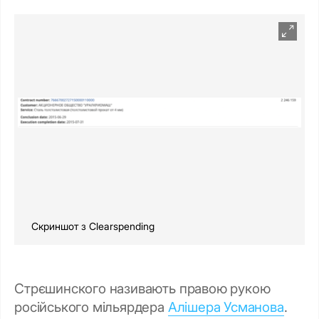
Скриншот з Clearspending
Стрєшинского називають правою рукою
російського мільярдера
Алішера Усманова
.