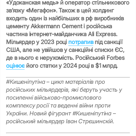
«Удоканская медь» й оператор стільникового
зв’язку «Мегафон». Також в цей холдинг
входить один із найбільших в рф виробників
цементу Akkermann Cement і російська
частина інтернет-майданчика Ali Express.
Мільярдер у 2023 році
потрапив
під санкції
США, але не увійшов у санкційні списки ЄС,
де в нього є нерухомість. Російський Forbes
оцінює
його статки у 2024 році в $1 млрд.
#Кишеніпутіна – цикл матеріалів про
російських мільярдерів, які беруть участь у
посиленні військово-промислового
комплексу росії та веденні війни проти
України. Новий фігурант #Кишеніпутіна –
російський мільярдер Іван Стрєшинскій.