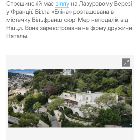
Стрєшинскій має
віллу
на Лазуровому Березі
у Франції. Вілла «Еліна» розташована в
містечку Вільфранш-сюр-Мер неподалік від
Ніцци. Вона зареєстрована на фірму дружини
Натальї.