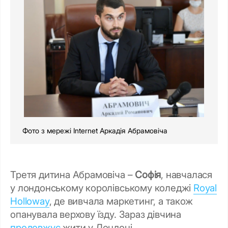
Фото з мережі Internet Аркадія Абрамовіча
Третя дитина Абрамовіча –
Софія
, навчалася
у лондонському королівському коледжі
Royal
Holloway
, де вивчала маркетинг, а також
опанувала верхову їзду. Зараз дівчина
продовжує
жити у Лондоні.