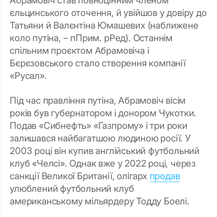
єльцинського оточення, й увійшов у довіру до
Татьяни й Валєнтіна Юмашевих (наближене
коло путіна, – пПрим. рРед). Останнім
спільним проєктом Абрамовіча і
Бєрєзовського стало створення компанії
«Русал».
Під час правління путіна, Абрамовіч вісім
років був губернатором і донором Чукотки.
Подав «Сибнефть» «Газпрому» і три роки
залишався найбагатшою людиною росії. У
2003 році він купив англійський футбольний
клуб «Челсі». Однак вже у 2022 році, через
санкції Великої Британії, олігарх
продав
улюблений футбольний клуб
американському мільярдеру Тодду Боелі.