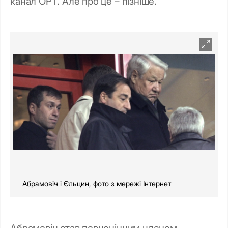
канал ОРТ. Але про це – пізніше.
Абрамовіч і Єльцин, фото з мережі Інтернет
Абрамовіч став повноцінним членом