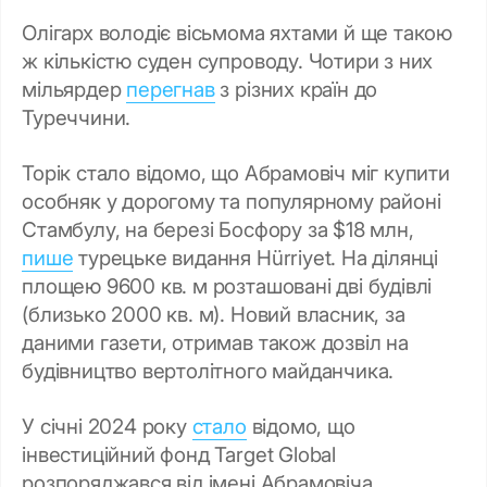
Олігарх володіє вісьмома яхтами й ще такою
ж кількістю суден супроводу. Чотири з них
мільярдер
перегнав
з різних країн до
Туреччини.
Торік стало відомо, що Абрамовіч міг купити
особняк у дорогому та популярному районі
Стамбулу, на березі Босфору за $18 млн,
пише
турецьке видання Hürriyet. На ділянці
площею 9600 кв. м розташовані дві будівлі
(близько 2000 кв. м). Новий власник, за
даними газети, отримав також дозвіл на
будівництво вертолітного майданчика.
У січні 2024 року
стало
відомо, що
інвестиційний фонд Target Global
розпоряджався від імені Абрамовіча