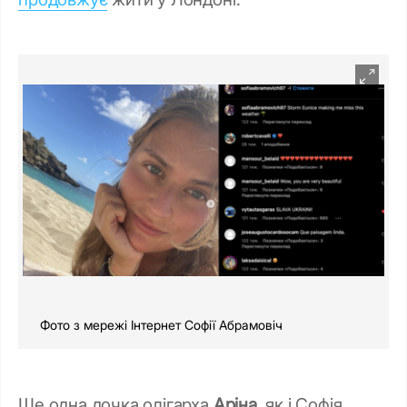
Фото з мережі Інтернет Софії Абрамовіч
Ще одна дочка олігарха
Аріна
, як і Софія,