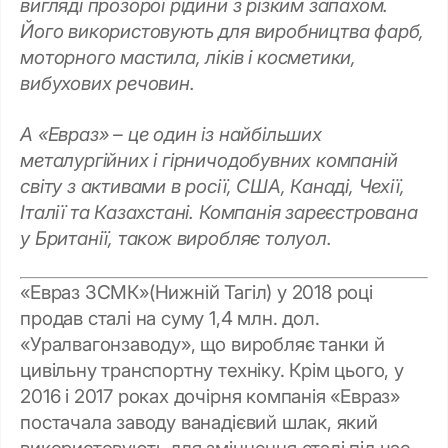
вигляді прозорої рідини з різким запахом.
Його використовують для виробництва фарб,
моторного мастила, ліків і косметики,
вибухових речовин.
А «Евраз» – це один із найбільших
металургійних і гірничодобувних компаній
світу з активами в росії, США, Канаді, Чехії,
Італії та Казахстані. Компанія зареєстрована
у Британії, також виробляє толуол.
«Евраз ЗСМК»(Нижній Тагіл) у 2018 році
продав сталі на суму 1,4 млн. дол.
«Уралвагонзаводу», що виробляє танки й
цивільну транспортну техніку. Крім цього, у
2016 і 2017 роках дочірня компанія «Евраз»
постачала заводу ванадієвий шлак, який
використовують для зміцнення сталі під час