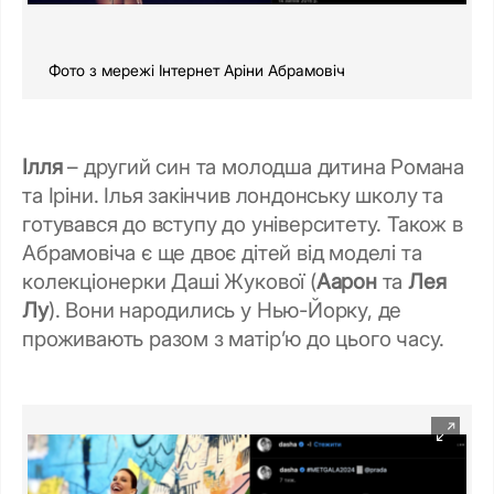
Фото з мережі Інтернет Аріни Абрамовіч
Ілля
– другий син та молодша дитина Романа
та Іріни. Ілья закінчив лондонську школу та
готувався до вступу до університету. Також в
Абрамовіча є ще двоє дітей від моделі та
колекціонерки Даші Жукової (
Аарон
та
Лея
Лу
). Вони народились у Нью-Йорку, де
проживають разом з матірʼю до цього часу.