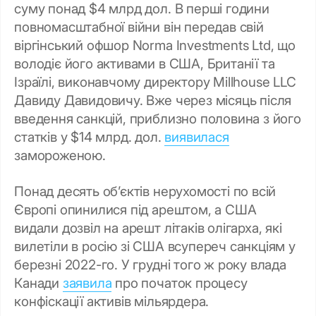
суму понад $4 млрд дол. В перші години
повномасштабної війни він передав свій
віргінський офшор Norma Investments Ltd, що
володіє його активами в США, Британії та
Ізраїлі, виконавчому директору Millhouse LLC
Давиду Давидовичу. Вже через місяць після
введення санкцій, приблизно половина з його
статків у $14 млрд. дол.
виявилася
замороженою.
Понад десять об’єктів нерухомості по всій
Європі опинилися під арештом, а США
видали дозвіл на арешт літаків олігарха, які
вилетіли в росію зі США всупереч санкціям у
березні 2022-го. У грудні того ж року влада
Канади
заявила
про початок процесу
конфіскації активів мільярдера.