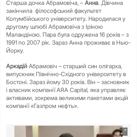
Старша дочка Абрамовіча, –
Анна
. Дівчина
закінчила філософський факультет
Колумбійського університету. Народилася у
другому шлюбі Абрамовіча з Іріною
Маландіною. Пара була одружена 16 років – з
1991 по 2007 рік. Зараз Анна проживає в Нью-
Йорку.
Аркадій
Абрамовіч – старший син олігарха,
випускник Північно-Східного університету в
Бостоні. Зараз йому 30 років. Він – засновник
і власник компанії ARA Capital, яка управляє
активами, зокрема великими пакетами акцій
компанії «Газпром нефть».