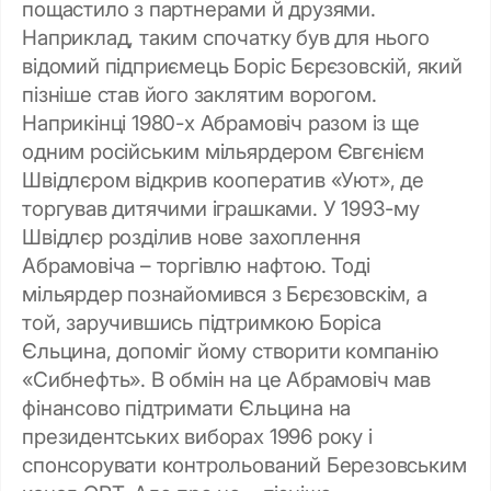
пощастило з партнерами й друзями.
Наприклад, таким спочатку був для нього
відомий підприємець Боріс Бєрєзовскій, який
пізніше став його заклятим ворогом.
Наприкінці 1980-х Абрамовіч разом із ще
одним російським мільярдером Євгєнієм
Швідлєром відкрив кооператив «Уют», де
торгував дитячими іграшками. У 1993-му
Швідлєр розділив нове захоплення
Абрамовіча – торгівлю нафтою. Тоді
мільярдер познайомився з Бєрєзовскім, а
той, заручившись підтримкою Боріса
Єльцина, допоміг йому створити компанію
«Сибнефть». В обмін на це Абрамовіч мав
фінансово
підтримати Єльцина на
президентських виборах 1996 року і
спонсорувати контрольований Березовським