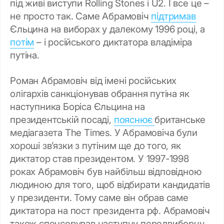
під живі виступи Rolling Stones і U2. І все це –
не просто так. Саме Абрамовіч
підтримав
Єльцина на виборах у далекому 1996 році, а
потім
– і російського диктатора владіміра
путіна.
Роман Абрамовіч від імені російських
олігархів санкціонував обрання путіна як
наступника Боріса Єльцина на
президентській посаді,
пояснює
британське
медіагазета The Times. У Абрамовіча були
хороші зв’язки з путіним ще до того, як
диктатор став президентом. У 1997-1998
роках Абрамовіч був найбільш відповідною
людиною для того, щоб відбирати кандидатів
у президенти. Тому саме він обрав саме
диктатора на пост президента рф. Абрамовіч
також спонсорував наступну передвиборчу