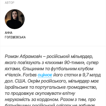
АВТОР
АННА
ГОЛІШЕВСЬКА
Роман Абрамовіч – російський мільярдер,
якого пов’язують
з «лихими 90-тими»
, супер
яхтами, Єльциним та футбольним клубом
«Челсі». Forbes
оцінює
його статки в 9,7 млрд
дол. США. Окрім російського, мільярдер має
ізраїльське та португальське громадянство,
та продовжує скуповувати елітну
нерухомість за кордоном. Разом з тим, про
батьківщину російський олігарх не забуває.