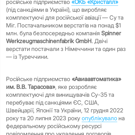
російське підприємство
«ОКБ «Кристалл»
(під санкціями в Україні), що виробляє
комплектуючі для російської авіації — Су та
Міг. Постачальником верстатів на понад $1
млн. була безпосередньо компанія
Spinner
Werkzeugmaschinenfabrik GmbH
. Двічі
верстати постачали з Німеччини та один раз
— із Туреччини.
Російське підприємство
«Авиаавтоматика»
им. В.В. Тарасова»
, яке розробляє
комплектуючі для винищувачів Су-35 та
перебуває під санкціями ЄС, США,
Швейцарії, Японії та України, 12 грудня 2022
року та 20 липня 2023 року
опублікувало
на
федеральному російському ресурсі
повідомлення про укладення договорів