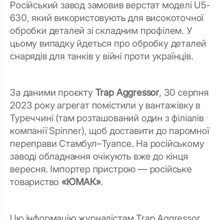
Російський завод замовив верстат моделі U5-
630, який використовують для високоточної
обробки деталей зі складним профілем. У
цьому випадку йдеться про обробку деталей
снарядів для танків у війні проти українців.
За даними проєкту
Trap Aggressor
, 30 серпня
2023 року агрегат помістили у вантажівку в
Туреччині (там розташований один з філіалів
компанії Spinner), щоб доставити до паромної
переправи Стамбул–Туапсе. На російському
заводі обладнання очікують вже до кінця
вересня. Імпортер пристрою — російське
товариство
«ЮМАК»
.
Цю інформацію журналістам Trap Aggressor