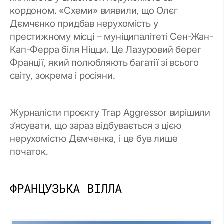
кордоном. «Схеми» виявили, що Олєг
Дємчєнко придбав нерухомість у
престижному місці – муніципалітеті Сен-Жан-
Кап-Ферра біля Ніцци. Це Лазуровий берег
Франції, який полюбляють багатії зі всього
світу, зокрема і росіяни.
Журналісти проєкту Trap Aggressor вирішили
зʼясувати, що зараз відбувається з цією
нерухомістю Дємченка, і це був лише
початок.
ФРАНЦУЗЬКА ВІЛЛА