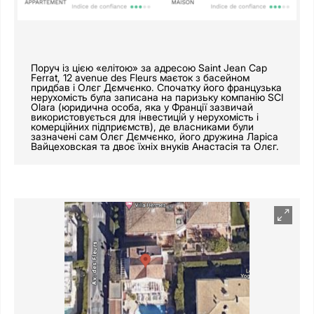
Поруч із цією «елітою» за адресою Saint Jean Cap
Ferrat, 12 avenue des Fleurs маєток з басейном
придбав і Олєг Дємчєнко. Спочатку його французька
нерухомість була записана на паризьку компанію SCI
Olara (юридична особа, яка у Франції зазвичай
використовується для інвестицій у нерухомість і
комерційних підприємств), де власниками були
зазначені сам Олєг Дємчєнко, його дружина Ларіса
Вайцеховская та двоє їхніх внуків Анастасія та Олєг.