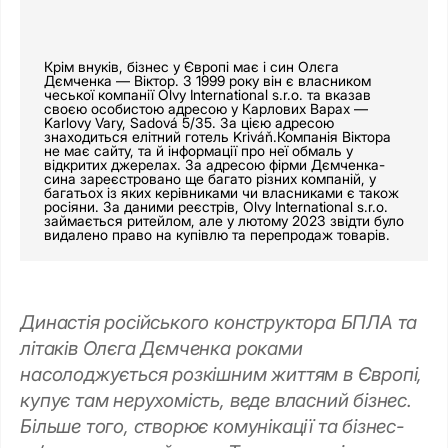
Крім внуків, бізнес у Європі має і син Олєга
Дємченка — Віктор. З 1999 року він є власником
чеської компанії Olvy International s.r.o. та вказав
своєю особистою адресою у Карлових Варах —
Karlovy Vary, Sadová 5/35. За цією адресою
знаходиться елітний готель Kriváň.Компанія Віктора
не має сайту, та й інформації про неї обмаль у
відкритих джерелах. За адресою фірми Дємченка-
сина зареєстровано ще багато різних компаній, у
багатьох із яких керівниками чи власниками є також
росіяни. За даними реєстрів, Olvy International s.r.o.
займається ритейлом, але у лютому 2023 звідти було
видалено право на купівлю та перепродаж товарів.
Династія російського конструктора БПЛА та
літаків Олєга Дємченка роками
насолоджується розкішним життям в Європі,
купує там нерухомість, веде власний бізнес.
Більше того, створює комунікації та бізнес-