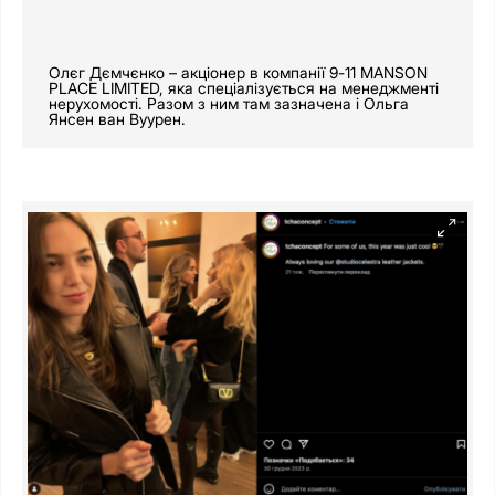
Олєг Дємчєнко – акціонер в компанії 9-11 MANSON
PLACE LIMITED, яка спеціалізується на менеджменті
нерухомості. Разом з ним там зазначена і Ольга
Янсен ван Вуурен.