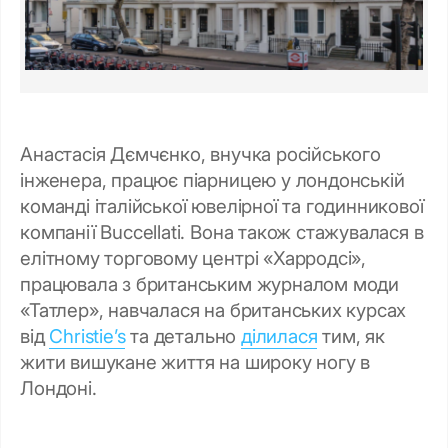
Анастасія Дємчєнко, внучка російського
інженера, працює піарницею у лондонській
команді італійської ювелірної та годинникової
компанії Buccellati. Вона також стажувалася в
елітному торговому центрі «Харродсі»,
працювала з британським журналом моди
«Татлер», навчалася на британських курсах
від
Christie’s
та детально
ділилася
тим, як
жити вишукане життя на широку ногу в
Лондоні.