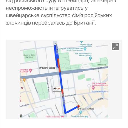
від російського суду в Швейцарії, але через
неспроможність інтегруватись у
швейцарське суспільство сімʼя російських
злочинців перебралась до Британії.