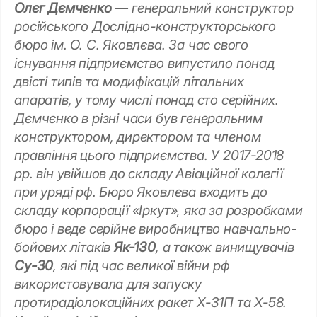
Олєг Дємчєнко
— генеральний конструктор
російського Дослідно-конструкторського
бюро ім. О. С. Яковлєва. За час свого
існування підприємство випустило понад
двісті типів та модифікацій літальних
апаратів, у тому числі понад сто серійних.
Дємчєнко в різні часи був генеральним
конструктором, директором та членом
правління цього підприємства. У 2017-2018
рр. він увійшов до складу Авіаційної колегії
при уряді рф. Бюро Яковлєва входить до
складу корпорації «Іркут», яка за розробками
бюро і веде серійне виробництво навчально-
бойових літаків
Як-130
, а також винищувачів
Су-30
, які під час великої війни рф
використовувала для запуску
протирадіолокаційних ракет Х-31П та Х-58.