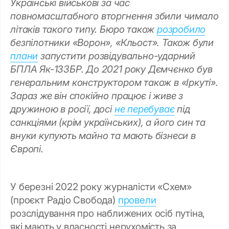
Українські військові за час
повномасштабного вторгнення збили чимало
літаків такого типу. Бюро також
розробило
безпілотники «Ворон», «Кльост». Також були
плани
запустити розвідувально-ударний
БПЛА Як-133БР. До 2021 року Дємчєнко був
генеральним конструктором також в «Іркуті».
Зараз же він спокійно працює і живе з
дружиною в росії, досі
не перебуває
під
санкціями (крім українських), а його син та
внуки купують майно та мають бізнеси в
Європі.
У березні 2022 року журналісти «Схем»
(проєкт Радіо Свобода)
провели
розслідування про наближених осіб путіна,
які мають у власності нерухомість за