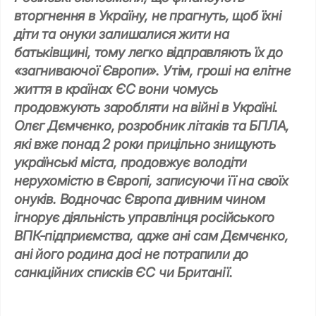
вторгнення в Україну, не прагнуть, щоб їхні
діти та онуки залишалися жити на
батьківщині, тому легко відправляють їх до
«загниваючої Європи». Утім, гроші на елітне
життя в країнах ЄС вони чомусь
продовжують заробляти на війні в Україні.
Олєг Дємчєнко, розробник літаків та БПЛА,
які вже понад 2 роки прицільно знищують
українські міста, продовжує володіти
нерухомістю в Європі, записуючи її на своїх
онуків. Водночас Європа дивним чином
ігнорує діяльність управлінця російського
ВПК-підприємства, адже ані сам Дємчєнко,
ані його родина досі не потрапили до
санкційних списків ЄС чи Британії.