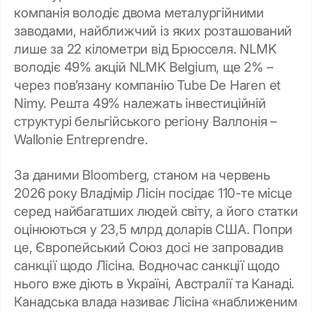
компанія володіє двома металургійними
заводами, найближчий із яких розташований
лише за 22 кілометри від Брюсселя. NLMK
володіє 49% акцій NLMK Belgium, ще 2%
–
через пов’язану компанію Tube De Haren et
Nimy. Решта 49% належать інвестиційній
структурі бельгійського регіону Валлонія
–
Wallonie Entreprendre.
За даними Bloomberg, станом на червень
2026 року Владімір Лісін посідає 110-те місце
серед найбагатших людей світу, а його статки
оцінюються у 23,5 млрд доларів США. Попри
це, Європейський Союз досі не запровадив
санкції щодо Лісіна. Водночас санкції щодо
нього вже діють в Україні, Австралії та Канаді.
Канадська влада називає Лісіна «наближеним