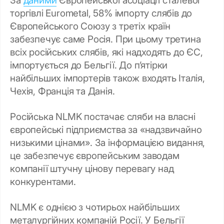
За
даними
Європейської асоціації сталевої
торгівлі Eurometal, 58% імпорту слябів до
Європейського Союзу з третіх країн
забезпечує саме Росія. При цьому третина
всіх російських слябів, які надходять до ЄС,
імпортується до Бельгії. До п’ятірки
найбільших імпортерів також входять Італія,
Чехія, Франція та Данія.
Російська NLMK постачає сляби на власні
європейські підприємства за «надзвичайно
низькими цінами». За інформацією видання,
це забезпечує європейським заводам
компанії штучну цінову перевагу над
конкурентами.
NLMK є однією з чотирьох найбільших
металургійних компаній Росії. У Бельгії