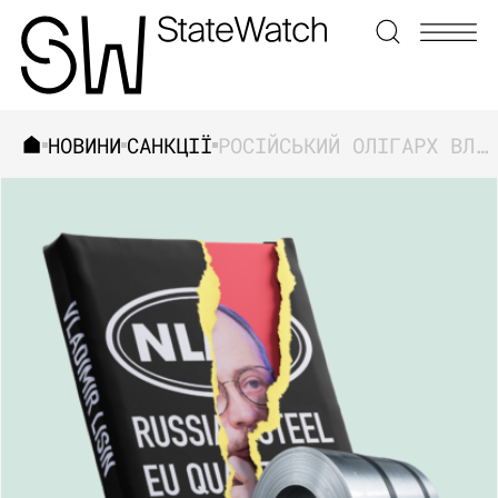
НОВИНИ
САНКЦІЇ
РОСІЙСЬКИЙ ОЛІГАРХ ВЛАДІМІР ЛІСІН ДОСІ НЕ ПІД САНКЦІЯМИ ЄС, А ЙОГО МЕТАЛУРГІЙНІ ЗАВОДИ ПРОДОВЖУЮТЬ ПРАЦЮВАТИ В ЄВРОПІ
ЗНАЙТИ