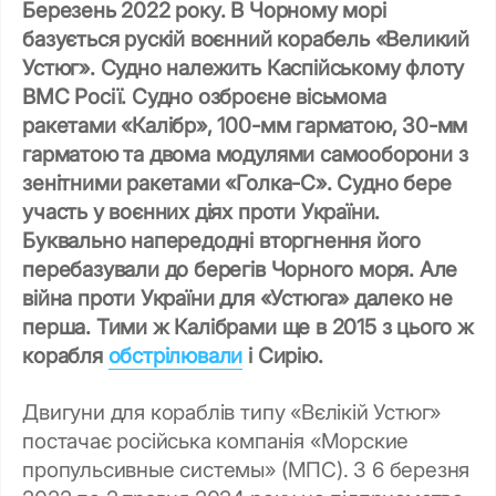
Березень 2022 року. В Чорному морі
базується рускій воєнний корабель «Великий
Устюг». Судно належить Каспійському флоту
ВМС Росії. Судно озброєне вісьмома
ракетами «Калібр», 100-мм гарматою, 30-мм
гарматою та двома модулями самооборони з
зенітними ракетами «Голка-С». Судно бере
участь у воєнних діях проти України.
Буквально напередодні вторгнення його
перебазували до берегів Чорного моря. Але
війна проти України для «Устюга» далеко не
перша. Тими ж Калібрами ще в 2015 з цього ж
корабля
обстрілювали
і Сирію.
Двигуни для кораблів типу «Вєлікій Устюг»
постачає російська компанія «Морские
пропульсивные системы» (МПС). З 6 березня