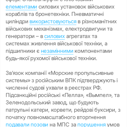
елементами
силових установок військових
кораблів та бронетехніки. Пневматичні
циліндри
використовуються
в різноманітних
військових механізмах, електродвигуни та
генератори – в
силових
агрегатах та
системах живлення військової техніки, а
підшипники є
незамінними
компонентами
будь-якої рухомої військової техніки.
Зв’язок компанії «Морские пропульсивные
системы» з російським ВПК підтверджують і
численні судові ухвали в реєстрах РФ.
Підсанкційні російські «Пелла», «Вымпел», та
Зеленодольський завод, що будують
патрульні катери, корвети, рейдові буксири, з
початку повномасштабного вторгнення
подавали
позови
на МПС за
порушення
умов