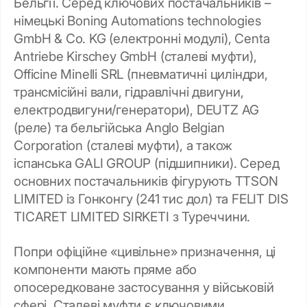
Бельгії. Серед ключових постачальників –
німецькі Boning Automations technologies
GmbH & Co. KG (електронні модулі), Centa
Antriebe Kirschey GmbH (сталеві муфти),
Officine Minelli SRL (пневматичні циліндри,
трансмісійні вали, гідравлічні двигуни,
електродвигуни/генератори), DEUTZ AG
(реле) та бельгійська Anglo Belgian
Corporation (сталеві муфти), а також
іспанська GALI GROUP (підшипники). Серед
основних постачальників фігурують TTSON
LIMITED із Гонконгу (241 тис дол) та FELIT DIS
TICARET LIMITED SIRKETI з Туреччини.
Попри офіційне «цивільне» призначення, ці
компоненти мають пряме або
опосередковане застосування у військовій
сфері. Сталеві муфти є ключовими