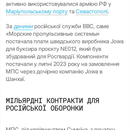
активно використовувалися армією РФ у
Маріупольському порту
та
Севастополі
.
За
даними
російської служби BBC, саме
«Морские пропульсивные системы»
постачала плати шведського виробника Jowa
для буксира проєкту NE012, який був
збудований для Росгвардії. Компоненти
постачали у липні 2023 року на замовлення
МПС через дочірню компанію Jowa в
Шанхаї.
МІЛЬЯРДНІ КОНТРАКТИ ДЛЯ
РОСІЙСЬКОЇ ОБОРОНКИ
МПС, під керівництвом Сумкіна, з початку