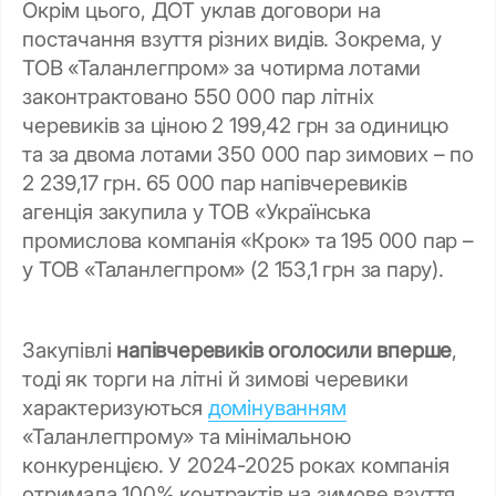
Окрім цього, ДОТ уклав договори на
постачання взуття різних видів. Зокрема, у
ТОВ «Таланлегпром» за чотирма лотами
законтрактовано 550 000 пар літніх
черевиків за ціною 2 199,42 грн за одиницю
та за двома лотами 350 000 пар зимових – по
2 239,17 грн. 65 000 пар напівчеревиків
агенція закупила у ТОВ «Українська
промислова компанія «Крок» та 195 000 пар –
у ТОВ «Таланлегпром» (2 153,1 грн за пару).
Закупівлі
напівчеревиків
оголосили вперше
,
тоді як торги на літні й зимові черевики
характеризуються
домінуванням
«Таланлегпрому» та мінімальною
конкуренцією. У 2024-2025 роках компанія
отримала 100% контрактів на зимове взуття