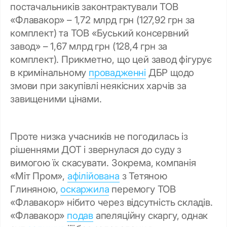
постачальників законтрактували ТОВ
«Флавакор» – 1,72 млрд грн (127,92 грн за
комплект) та ТОВ «Буський консервний
завод» – 1,67 млрд грн (128,4 грн за
комплект). Прикметно, що цей завод фігурує
в кримінальному
провадженні
ДБР щодо
змови при закупівлі неякісних харчів за
завищеними цінами.
Проте низка учасників не погодилась із
рішеннями ДОТ і звернулася до суду з
вимогою їх скасувати. Зокрема, компанія
«Міт Пром»,
афілійована
з Тетяною
Глиняною,
оскаржила
перемогу ТОВ
«Флавакор» нібито через відсутність складів.
«Флавакор»
подав
апеляційну скаргу, однак