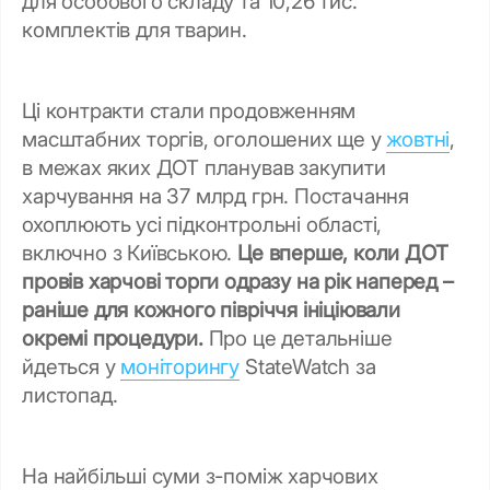
для особового складу та 10,26 тис.
комплектів для тварин.
Ці контракти стали продовженням
масштабних торгів, оголошених ще у
жовтні
,
в межах яких ДОТ планував закупити
харчування на 37 млрд грн. Постачання
охоплюють усі підконтрольні області,
включно з Київською.
Це вперше, коли ДОТ
провів харчові торги одразу на рік наперед –
раніше для кожного півріччя ініціювали
окремі процедури.
Про це детальніше
йдеться у
моніторингу
StateWatch за
листопад.
На найбільші суми з-поміж харчових