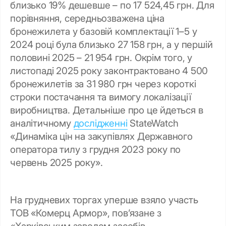
близько 19% дешевше – по 17 524,45 грн. Для
порівняння, середньозважена ціна
бронежилета у базовій комплектації 1–5 у
2024 році була близько 27 158 грн, а у першій
половині 2025 – 21 954 грн. Окрім того, у
листопаді 2025 року законтрактовано 4 500
бронежилетів за 31 980 грн через короткі
строки постачання та вимогу локалізації
виробництва. Детальніше про це йдеться в
аналітичному
дослідженні
StateWatch
«Динаміка цін на закупівлях Державного
оператора тилу з грудня 2023 року по
червень 2025 року».
На грудневих торгах уперше взяло участь
ТОВ «Комерц Армор», пов’язане з
«Харківським заводом засобів