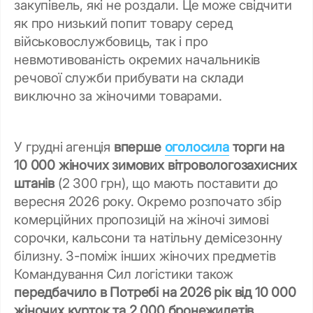
закупівель, які не роздали. Це може свідчити
як про низький попит товару серед
військовослужбовиць, так і про
невмотивованість окремих начальників
речової служби прибувати на склади
виключно за жіночими товарами.
У грудні агенція
вперше
оголосила
торги на
10 000 жіночих зимових вітровологозахисних
штанів
(2 300 грн), що мають поставити до
вересня 2026 року. Окремо розпочато збір
комерційних пропозицій на жіночі зимові
сорочки, кальсони та натільну демісезонну
білизну. З-поміж інших жіночих предметів
Командування Сил логістики також
передбачило в Потребі на 2026 рік від 10 000
жіночих курток та 2 000 бронежилетів.