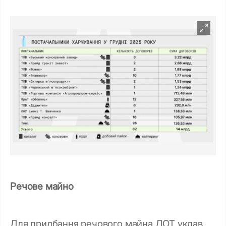
Речове майно
Для придбання речового майна ДОТ уклав