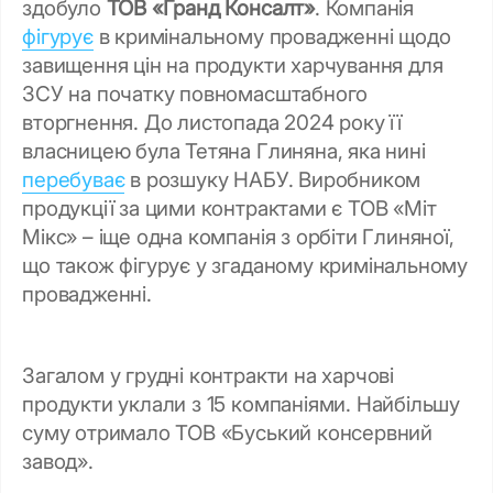
здобуло
ТОВ «Гранд Консалт»
. Компанія
фігурує
в кримінальному провадженні щодо
завищення цін на продукти харчування для
ЗСУ на початку повномасштабного
вторгнення. До листопада 2024 року її
власницею була Тетяна Глиняна, яка нині
перебуває
в розшуку НАБУ. Виробником
продукції за цими контрактами є ТОВ «Міт
Мікс» – іще одна компанія з орбіти Глиняної,
що також фігурує у згаданому кримінальному
провадженні.
Загалом у грудні контракти на харчові
продукти уклали з 15 компаніями. Найбільшу
суму отримало ТОВ «Буський консервний
завод».